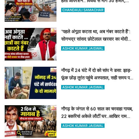
होता ऑपरेशन.. विधवा से मांगे 30 हजार,
DM-प्रिंसिपल-पूर्व विधायक की पैरवी फेल
CHANDAULI SAMACHAR
"पहले अंगूठा कटता था, अब नंबर काटते हैं":
सोनभद्र सांसद छोटेलाल खरवार का मोदी
सरकार पर तीखा हमला
ASHOK KUMAR JAISWAL
नौगढ़ में 24 घंटे में दो को सांप ने डसा: झाड़-
फूंक छोड़ तुरंत पहुंचे अस्पताल, सही समय पर
इलाज से बच गयी जान
ASHOK KUMAR JAISWAL
नौगढ़ के जंगल से 60 साल का चरवाहा गायब,
22 बकरियां अकेले लौटीं घर..आखिर रामलाल
कहां गए?
ASHOK KUMAR JAISWAL