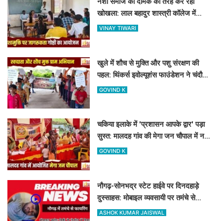
नशा समाज को दीमक की तरह कर रहा
खोखला: लाल बहादुर शास्त्री कॉलेज में
नशामुक्ति गोष्ठी का आयोजन
VINAY TIWARI
खुले में शौच से मुक्ति और पशु संरक्षण की
पहल: थिंकर्स इवोल्यूशंस फाउंडेशन ने चंदौली
के गांवों में चलाया अभियान
GOVIND K
चकिया इलाके में 'प्रशासन आपके द्वार' पड़ा
सुस्त: मालदह गांव की मेगा जन चौपाल में नहीं
पहुंचे बड़े अफसर
GOVIND K
नौगढ़-सोनभद्र स्टेट हाईवे पर दिनदहाड़े
दुस्साहस: मोबाइल व्यवसायी पर तमंचे से
फायरिंग, हाथ में लगी गोली
ASHOK KUMAR JAISWAL