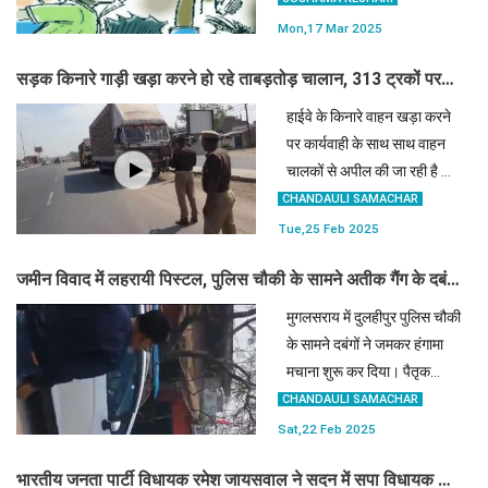
घायल कर दिया।
Mon,17 Mar 2025
सड़क किनारे गाड़ी खड़ा करने हो रहे ताबड़तोड़ चालान, 313 ट्रकों पर
एक्शन
हाईवे के किनारे वाहन खड़ा करने
पर कार्यवाही के साथ साथ वाहन
चालकों से अपील की जा रही है कि
वे अपनी गाड़ियों को केवल सर्विस
CHANDAULI SAMACHAR
लेन या पार्किंग जोन में ही खड़ा
Tue,25 Feb 2025
करें।
जमीन विवाद में लहरायी पिस्टल, पुलिस चौकी के सामने अतीक गैंग के दबंगों
की गुंडई
मुगलसराय में दुलहीपुर पुलिस चौकी
के सामने दबंगों ने जमकर हंगामा
मचाना शुरू कर दिया। पैतृक
जमीन पर बाउंड्रीवॉल बना रहे
CHANDAULI SAMACHAR
व्यक्ति और उसके भतीजे पर जब
Sat,22 Feb 2025
कुछ लोगों ने मनमाने तरीके से हमला
भारतीय जनता पार्टी विधायक रमेश जायसवाल ने सदन में सपा विधायक को
किया तो वहां पर हंग