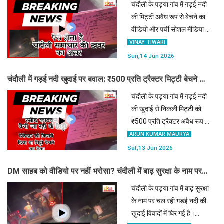
वीडियो और पर्ची देखकर DM ने दिए जांच के आदेश
चंदौली के पड़या गांव में गड़ई नदी
की मिट्टी अवैध रूप से बेचने का
वीडियो और पर्ची सोशल मीडिया पर
वायरल हुई है। 'चंदौली समाचार'
VINAY TIWARI
पर खबर चलने के बाद डीएम चंद्र
Sun,14 Jun 2026
मोहन गर्ग ने सख्त रुख अपनाते हुए
चंदौली में गड़ई नदी खुदाई पर बवाल: ₹500 प्रति ट्रैक्टर मिट्टी बेचने का
जांच के आद
नया वीडियो वायरल, ग्रामीणों ने घेरा डीएम का काफिला
चंदौली के पड़या गांव में गड़ई नदी
की खुदाई से निकली मिट्टी को
₹500 प्रति ट्रैक्टर अवैध रूप से
बेचने का वीडियो वायरल हुआ है।
ARUN KUMAR MAURYA
आक्रोशित ग्रामीणों ने डीएम
Sat,13 Jun 2026
चंद्रमोहन गर्ग को घेरकर सबूत
DM साहब को वीडियो पर नहीं भरोसा? चंदौली में बाढ़ सुरक्षा के नाम पर
सौंपे, जिसके बाद जा
रात के अंधेरे में मिट्टी बेच रहे ठेकेदार!
चंदौली के पड़या गांव में बाढ़ सुरक्षा
के नाम पर चल रही गड़ई नदी की
खुदाई विवादों में घिर गई है।