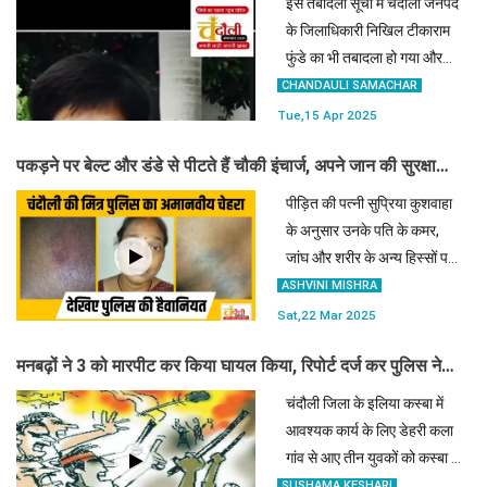
इस तबादला सूची में चंदौली जनपद
के जिलाधिकारी निखिल टीकाराम
फुंडे का भी तबादला हो गया और
उन्हें अयोध्या जिले का जिलाधिकारी
CHANDAULI SAMACHAR
बना दिया गया है।
Tue,15 Apr 2025
पकड़ने पर बेल्ट और डंडे से पीटते हैं चौकी इंचार्ज, अपने जान की सुरक्षा
स्वयं करिए
पीड़ित की पत्नी सुप्रिया कुशवाहा
के अनुसार उनके पति के कमर,
जांघ और शरीर के अन्य हिस्सों पर
चोट के निशान देखे जा सकते हैं।
ASHVINI MISHRA
चोट के कारण उन्हें रात भर नींद
Sat,22 Mar 2025
नहीं आई।
मनबढ़ों ने 3 को मारपीट कर किया घायल किया, रिपोर्ट दर्ज कर पुलिस ने
भेजा जेल
चंदौली जिला के इलिया कस्बा में
आवश्यक कार्य के लिए डेहरी कला
गांव से आए तीन युवकों को कस्बा के
ही दो मनबढ़ युवकों ने मारपीट कर
SUSHAMA KESHARI