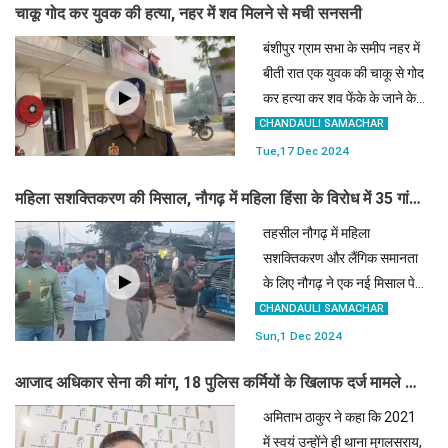
चाकू गोद कर युवक की हत्या, नहर में शव मिलने से मची सनसनी
बंशीपुर ग्राम सभा के समीप नहर में
बीती रात एक युवक की चाकू से गोद
कर हत्या कर शव फेंके के जाने के
बाद सुबह जब उसका शव दिखा तो
CHANDAULI SAMACHAR
क्षेत्र में सनसनी मच गई।
Tue,17 Dec 2024
महिला सशक्तिकरण की मिसाल, नौगढ़ में महिला हिंसा के विरोध में 35 गांवों
की महिलाओं ने कैंडल मार्च से जगाई अलख
तहसील नौगढ़ में महिला
सशक्तिकरण और लैंगिक समानता
के लिए नौगढ़ ने एक नई मिसाल पेश
की। ग्राम्या संस्थान और सहयोग
CHANDAULI SAMACHAR
संस्था के नेतृत्व में 35 गांवों की
Sun,1 Dec 2024
महिलाओं ने रविवार को एकजुट
आजाद अधिकार सेना की मांग, 18 पुलिस कर्मियों के खिलाफ दर्ज मामले की
होकर कैंडल मार्च निकाला।
CBCID करे जांच
अमिताभ ठाकुर ने कहा कि 2021
में स्वयं उन्होंने ही थाना मुगलसराय,