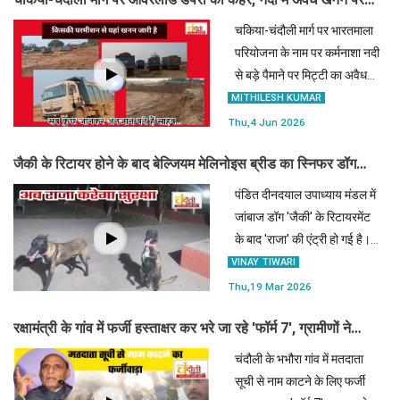
कब जागेगा चंदौली प्रशासन..देखें वीडियो ?
चकिया-चंदौली मार्ग पर भारतमाला
परियोजना के नाम पर कर्मनाशा नदी
से बड़े पैमाने पर मिट्टी का अवैध
खनन जारी है। तेज रफ्तार
MITHILESH KUMAR
ओवरलोड डंपरों के कारण 10 दिनों
Thu,4 Jun 2026
में कई लोग जान गंवा चुके हैं, जिससे
जैकी के रिटायर होने के बाद बेल्जियम मेलिनोइस ब्रीड का स्निफर डॉग
ग्रामीणों मे
'राजा' संभालेगा कमान
पंडित दीनदयाल उपाध्याय मंडल में
जांबाज डॉग 'जैकी' के रिटायरमेंट
के बाद 'राजा' की एंट्री हो गई है।
बेल्जियम मेलिनोइस नस्ल का यह
VINAY TIWARI
प्रशिक्षित स्निफर डॉग अब 10
Thu,19 Mar 2026
वर्षों तक रेलवे सुरक्षा बल के साथ
रक्षामंत्री के गांव में फर्जी हस्ताक्षर कर भरे जा रहे 'फॉर्म 7', ग्रामीणों ने
घातक विस्फ
आरोपी को रंगे हाथ पकड़ा, जानिए कौन रहा है फर्जीवाड़ा
चंदौली के भभौरा गांव में मतदाता
सूची से नाम काटने के लिए फर्जी