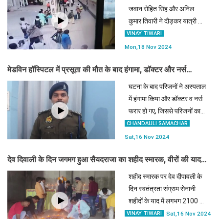
जवान रोहित सिंह और अनिल
कुमार तिवारी ने दौड़कर यात्री की
जान बचाई फिर भीड़ व अफरा
VINAY TIWARI
तफरी को देखकर गार्ड के इशारे पर
Mon,18 Nov 2024
ट्रेन रोकवा दी गई।
मेडविन हॉस्पिटल में प्रसूता की मौत के बाद हंगामा, डॉक्टर और नर्स
अस्पताल छोड़कर फरार
घटना के बाद परिजनों ने अस्पताल
में हंगामा किया और डॉक्टर व नर्स
फरार हो गए, जिससे परिजनों का
गुस्सा और अधिक भड़क गया।
CHANDAULI SAMACHAR
काफी देर हंगामा के बाद पुलिस को
Sat,16 Nov 2024
सूचना मिली।
देव दिवाली के दिन जगमग हुआ सैयदराजा का शहीद स्मारक, वीरों की याद में
जले दीपक
शहीद स्मारक पर देव दीपावली के
दिन स्वतंत्रता संग्राम सेनानी
शहीदों के याद में लगभग 2100 दीप
जलाकर स्मारक को प्रकाशित
VINAY TIWARI
Sat,16 Nov 2024