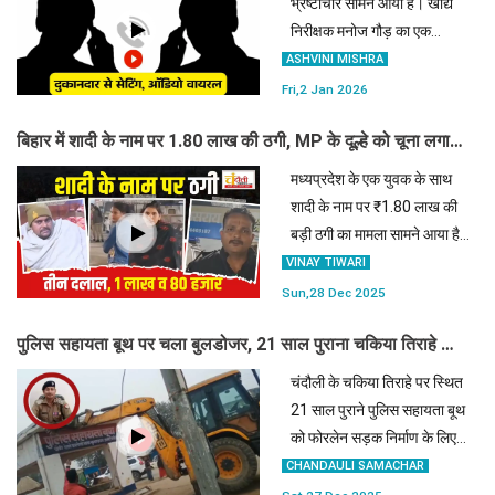
भ्रष्टाचार सामने आया है। खाद्य
निरीक्षक मनोज गौड़ का एक
ऑडियो वायरल हुआ है, जिसमें वह
ASHVINI MISHRA
सीज की गई 215 बोरी मैदा-सूजी
Fri,2 Jan 2026
को अवैध रूप से बेचने का
बिहार में शादी के नाम पर 1.80 लाख की ठगी, MP के दूल्हे को चूना लगाने
दुकानदार को सुझाव दे रहे हैं।
वाली लुटेरी दुल्हन का हाईवोल्टेज ड्रामा
मध्यप्रदेश के एक युवक के साथ
शादी के नाम पर ₹1.80 लाख की
बड़ी ठगी का मामला सामने आया है।
शादी के महज 5 घंटे बाद ही नई
VINAY TIWARI
नवेली दुल्हन पंडित दीनदयाल
Sun,28 Dec 2025
उपाध्याय जंक्शन पर चाय पीने के
पुलिस सहायता बूथ पर चला बुलडोजर, 21 साल पुराना चकिया तिराहे का
बहाने भागने लगी, जिसके ब
चर्चित 'AC पिकेट' ध्वस्त
चंदौली के चकिया तिराहे पर स्थित
21 साल पुराने पुलिस सहायता बूथ
को फोरलेन सड़क निर्माण के लिए
ध्वस्त किया गया.
CHANDAULI SAMACHAR