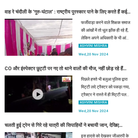
गिरफ्तार किया गया था।
वाह रे चंदौली के 'गुरु-घंटाल' : राष्ट्रीय पुरस्कार पाने के लिए करते हैं कई
तरह के फर्जीवाड़े
फर्जीवाड़ा करने वाले शिक्षक समाज
की आंखों में तो धूल झोंक ही रहे हैं,
लेकिन अपने अधिकारी के भी आंखों
पर पर्दा डालकर उनके सामने
ASHVINI MISHRA
प्रस्तुतीकरण करा दिए।
Wed,20 Nov 2024
CO और इंस्पेक्टर छुट्टी पर गए तो थाने वालों की मौज, नहीं छोड़ रहे हैं
वसूली का एक भी मौका
पिछले हफ्ते भी बलुआ पुलिस द्वारा
मिट्टी लदे ट्रैक्टर को पकड़ा गया,
ट्रैक्टर ने रास्ते में ही मिट्टी पलट
दिया। फिर भी पुलिस ट्रैक्टर को
ASHVINI MISHRA
थाने में ले गई।
Wed,20 Nov 2024
चलती हुई ट्रेन से गिरे रहे यात्री की सिपाहियों ने बचायी जान, देखिए
डीडीयू जंक्शन का वीडियो
इस हादसे को देखकर जीआरपी के