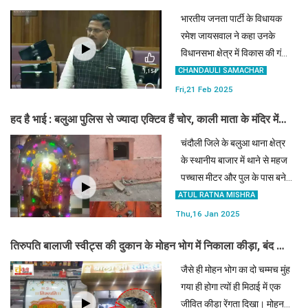
लताड़ा, देखें वीडियो
भारतीय जनता पार्टी के विधायक
रमेश जायसवाल ने कहा उनके
विधानसभा क्षेत्र में विकास की गंगा
बह रही है और कई इलाकों में
CHANDAULI SAMACHAR
सैकड़ों करोड़ के विकास कार्य तेजी
Fri,21 Feb 2025
से हो रहे हैं।
हद है भाई : बलुआ पुलिस से ज्यादा एक्टिव हैं चोर, काली माता के मंदिर में
चोरी
चंदौली जिले के बलुआ थाना क्षेत्र
के स्थानीय बाजार में थाने से महज
पच्चास मीटर और पुल के पास बने
पिकेट से पन्द्रह मीटर की दूरी पर
ATUL RATNA MISHRA
काली माता मन्दिर से हजारो रुपये
Thu,16 Jan 2025
के गहनों पर चोरों हांथ साफ कर
तिरुपति बालाजी स्वीट्स की दुकान के मोहन भोग में निकाला कीड़ा, बंद हो
दिया।
गयी दुकानदार की बोलती
जैसे ही मोहन भोग का दो चम्मच मुंह
गया ही होगा त्यों ही मिठाई में एक
जीवित कीड़ा रेंगता दिखा। मोहन