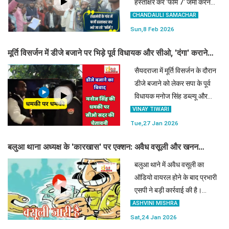
हस्ताक्षर कर 'फॉर्म 7' जमा करने
का गंभीर मामला सामने आया है।
CHANDAULI SAMACHAR
ग्रामीणों ने एक आरोपी को
Sun,8 Feb 2026
पकड़कर उसका वीडियो बनाया,
मूर्ति विसर्जन में डीजे बजाने पर भिड़े पूर्व विधायक और सीओ, 'दंगा' कराने
जिसमें उसने सत्ताधारी दल
की दे डाली खुलेआम धमकी
सैयदराजा में मूर्ति विसर्जन के दौरान
डीजे बजाने को लेकर सपा के पूर्व
विधायक मनोज सिंह डब्ल्यू और
पुलिस के बीच जबरदस्त नोकझोंक
VINAY TIWARI
हुई। पूर्व विधायक की धमकी पर
Tue,27 Jan 2026
सीओ के कड़े तेवर चर्चा में हैं।
बलुआ थाना अध्यक्ष के 'कारखास' पर एक्शन: अवैध वसूली और खनन
माफिया से सांठगांठ के आरोप में सिपाही सस्पेंड
बलुआ थाने में अवैध वसूली का
ऑडियो वायरल होने के बाद प्रभारी
एसपी ने बड़ी कार्रवाई की है।
थानाध्यक्ष के करीबी माने जाने वाले
ASHVINI MISHRA
सिपाही को लाइन हाजिर कर जांच
Sat,24 Jan 2026
शुरू कर दी गई है।