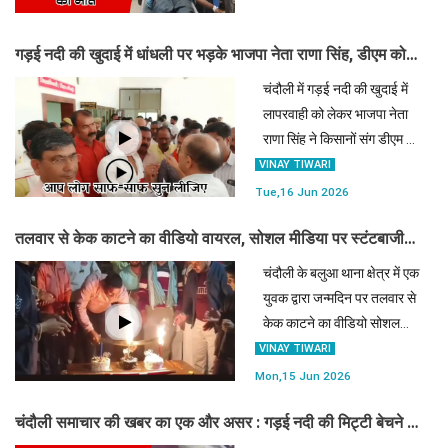
गंगा में कूद गए। हादसे में एक की
मौत हो गई, जबकि दूसरा गंभीर है।
गड़ई नदी की खुदाई में धांधली पर भड़के भाजपा नेता राणा सिंह, डीएम को
पूरी खबर पढ़ें
पत्र सौंपकर दी आंदोलन की चेतावनी
चंदौली में गड़ई नदी की खुदाई में
लापरवाही को लेकर भाजपा नेता
राणा सिंह ने किसानों संग डीएम को
पत्र सौंपा। उन्होंने भ्रष्ट अफसरों
VINAY TIWARI
को कड़ी चेतावनी देते हुए बरसात से
Tue,16 Jun 2026
पहले नदी की सही सफाई कराने की
तलवार से केक काटने का वीडियो वायरल, सोशल मीडिया पर स्टंटबाजी
मांग क
देख खोजने लगी है पुलिस
चंदौली के बलुआ थाना क्षेत्र में एक
युवक द्वारा जन्मदिन पर तलवार से
केक काटने का वीडियो सोशल
मीडिया पर तेजी से वायरल हो रहा
VINAY TIWARI
है। वीडियो सामने आने के बाद
Mon,15 Jun 2026
पुलिस अलर्ट हो गई है और मामले
चंदौली समाचार की खबर का एक और असर : गड़ई नदी की मिट्टी बेचने का
की जांच में जुट गई