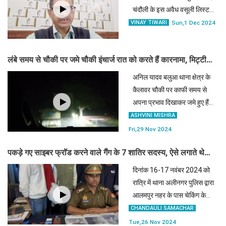
चंदौली के इस अवैध वसूली लिस्ट
को वायरल किया था, जो जांच में
VINAY TIWARI
Sun,1 Dec 2024
सही पाया गया था।
लंबे समय से चौकी पर जमे चौकी इंचार्ज रात को करते हैं कारनामा, मिट्टी
माफियाओं को खुला संरक्षण
अनिल यादव बलुआ थाना क्षेत्र के
कैलावर चौकी पर काफी समय से
अपना प्रभाव दिखाकर जमे हुए हैं
और क्षेत्र में हो रहे अवैध कार्यों पर
ASHVINI MISHRA
अंकुश लगाने के बजाय अपनी
Fri,29 Nov 2024
सेटिंग करने में माहिर है।
पकड़े गए साइबर फ्रॉड करने वाले गैंग के 7 शातिर सदस्य, ऐसे लगाते थे
लाखों का चूना
दिनांक 16-17 नवंबर 2024 को
रात्रि में थाना अलीनगर पुलिस द्वारा
आलमपुर नहर के पास चेकिंग के
दौरान दो मोटरसाईकिल पर सवार
CHANDAULI SAMACHAR
कुल 5 संदिग्ध व्यक्तियों को
Tue,26 Nov 2024