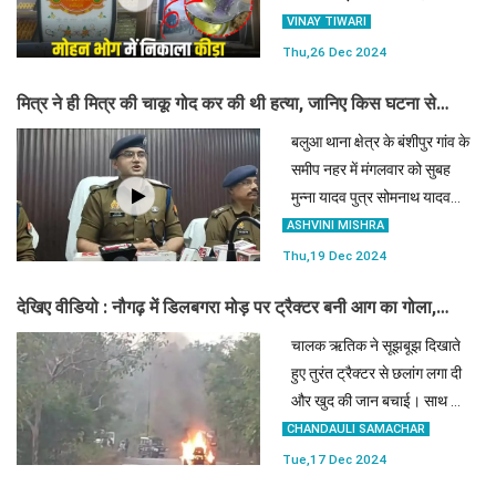
भोग में कीड़ा निकलता देखकर
VINAY TIWARI
मोहन भोग खा रहा उपभोक्ता दंग हो
Thu,26 Dec 2024
गया।
मित्र ने ही मित्र की चाकू गोद कर की थी हत्या, जानिए किस घटना से
परेशान होकर जिगरी यार ने उठाया ऐसा कदम
बलुआ थाना क्षेत्र के बंशीपुर गांव के
समीप नहर में मंगलवार को सुबह
मुन्ना यादव पुत्र सोमनाथ यादव
25 वर्षीय देवरापुर गांव के निवासी
ASHVINI MISHRA
का शव चाकू से की गई हत्या के बाद
Thu,19 Dec 2024
मिला था।
देखिए वीडियो : नौगढ़ में डिलबगरा मोड़ पर ट्रैक्टर बनी आग का गोला,
चालक ने कूदकर बचाई जान
चालक ऋतिक ने सूझबूझ दिखाते
हुए तुरंत ट्रैक्टर से छलांग लगा दी
और खुद की जान बचाई। साथ ही,
फौरन पुलिस को सूचना दी।
CHANDAULI SAMACHAR
Tue,17 Dec 2024