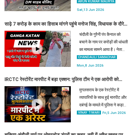
अफसरों और ठेकेदारों की मिलीभगत
ARUN KUMAR MAURYA
से रात में मिट्टी बेचे जाने के आरोप
Sat,13 Jun 2026
पर ग्रामीणों ने डीएम के सामने
साढ़े 7 करोड़ के काम का हिसाब मांगने पहुंचे मनोज सिंह, विधायक के दौरे
हंगामा
के बाद किया ऐलान
चंदौली के गुरैनी पंप कैनाल को
बचाने के नाम पर करोड़ों की धांधली
का मामला सामने आया है। नेता
मनोज सिंह ने घटिया निर्माण का
CHANDAULI SAMACHAR
वीडियो जारी कर प्रशासन को एक
Mon,8 Jun 2026
हफ्ते की चेतावनी दी है, वरना होगा
IRCTC रेस्टोरेंट मारपीट में बड़ा एक्शन: पुलिस टीम ने एक आरोपी को
बड़ा आंदोलन।
दबोचा, फरार दबंगों की तलाश में ताबड़तोड़ छापेमारी
मुगलसराय के एक रेस्टोरेंट में
व्यापारियों के साथ हुई मारपीट और
दबंगई के मामले में पुलिस ने कड़ा
रुख अपनाया है। अलीनगर और
VINAY TIWARI
Fri,5 Jun 2026
मुगलसराय पुलिस की संयुक्त टीम
ने छापेमारी कर एक आरोपी को
चकिया-चंदौली मार्ग पर ओवरलोड डंपरों का कहर, नदी में अवैध खनन पर
हिरासत में ले लिया है