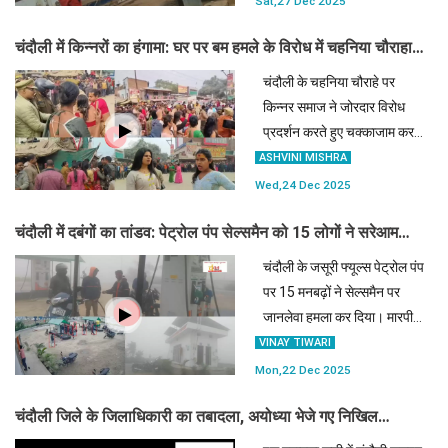
Sat,27 Dec 2025
चंदौली में किन्नरों का हंगामा: घर पर बम हमले के विरोध में चहनिया चौराहा
जाम, बुलडोजर कार्रवाई की मांग
चंदौली के चहनिया चौराहे पर
किन्नर समाज ने जोरदार विरोध
प्रदर्शन करते हुए चक्काजाम कर
दिया है। खुशबू किन्नर के घर पर
ASHVINI MISHRA
हुए बम हमले से नाराज किन्नरों ने
Wed,24 Dec 2025
आरोपियों के घर पर बुलडोजर
चंदौली में दबंगों का तांडव: पेट्रोल पंप सेल्समैन को 15 लोगों ने सरेआम
चलाने और कड़ी सजा की मां
पीटा, रोंगटे खड़े कर देने वाला वीडियो वायरल
चंदौली के जसूरी फ्यूल्स पेट्रोल पंप
पर 15 मनबढ़ों ने सेल्समैन पर
जानलेवा हमला कर दिया। मारपीट
की यह पूरी वारदात सीसीटीवी में
VINAY TIWARI
कैद हो गई है। पुलिस ने वायरल
Mon,22 Dec 2025
वीडियो के आधार पर FIR दर्ज कर
चंदौली जिले के जिलाधिकारी का तबादला, अयोध्या भेजे गए निखिल
जांच तेज कर दी
टीकाराम फुंडे