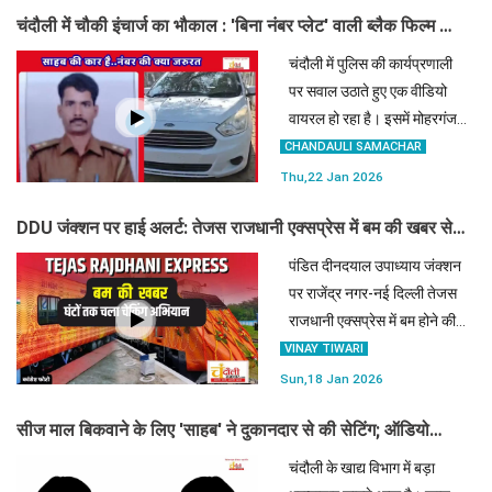
चंदौली में चौकी इंचार्ज का भौकाल : 'बिना नंबर प्लेट' वाली ब्लैक फिल्म कार
चलाते हैं साहब, वायरल वीडियो के बाद सवाल
चंदौली में पुलिस की कार्यप्रणाली
पर सवाल उठाते हुए एक वीडियो
वायरल हो रहा है। इसमें मोहरगंज
चौकी इंचार्ज की कार बिना नंबर
CHANDAULI SAMACHAR
प्लेट और ब्लैक फिल्म के साथ दिख
Thu,22 Jan 2026
रही है।
DDU जंक्शन पर हाई अलर्ट: तेजस राजधानी एक्सप्रेस में बम की खबर से
हड़कंप, डेढ़ घंटे तक रोकी गई ट्रेन
पंडित दीनदयाल उपाध्याय जंक्शन
पर राजेंद्र नगर-नई दिल्ली तेजस
राजधानी एक्सप्रेस में बम होने की
सूचना से अफरा-तफरी मच गई।
VINAY TIWARI
डॉग स्क्वॉड और बम निरोधक दस्ते
Sun,18 Jan 2026
की सघन जांच के बाद सूचना फर्जी
सीज माल बिकवाने के लिए 'साहब' ने दुकानदार से की सेटिंग; ऑडियो
निकली और ट्रेन को
वायरल.. खाद्य विभाग के भ्रष्टाचार की खुली पोल
चंदौली के खाद्य विभाग में बड़ा