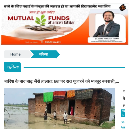
Home
चकिया
चकिया
बारिश के बाद बाढ़ जैसे हालात: छत पर रात गुजारने को मजबूर बनवासी,
BDO साहब रास्ता और जलनिकासी तो बनवा दीजिए!
चंदौ
के
शहा
GOV
स्थ
K
कर
Sat,8
क्षेत्
Aug