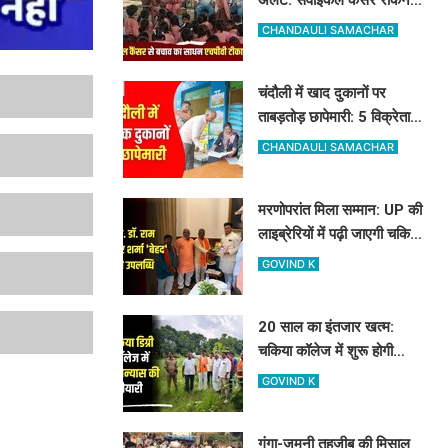
के लिए मुफ्त लग रहा HPV का
CHANDAULI SAMACHAR
टीका
चंदौली में खाद दुकानों पर
ताबड़तोड़ छापेमारी: 5 विक्रेताओं
को नोटिस, 10 सैंपल लिए गए
CHANDAULI SAMACHAR
मरणोपरांत मिला सम्मान: UP की
लाइब्रेरियों में पढ़ी जाएगी चकिया
के शिक्षक स्व. डॉ. राम किशोर
GOVIND K
शर्मा 'बेहद' की पुस्तकें
20 साल का इंतजार खत्म:
चकिया कॉलेज में शुरू होगी
साइंस की पढ़ाई, विधायक और
GOVIND K
जिलाध्यक्ष ने किया शिलान्यास
स्थल का दौरा
गंगा-जमुनी तहजीब की मिसाल