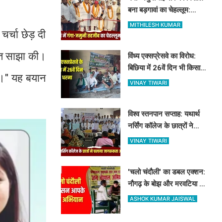
बना बड़गावां का चेहल्लूम:
नौहाखानी और हैरतअंगेज खेलों
MITHILESH KUMAR
चर्चा छेड़ दी
ने बांधा समां
बात साझा की।
विंध्य एक्सप्रेसवे का विरोध:
बिछिया में 26वें दिन भी किसानों
है।" यह बयान
का धरना जारी, किसान नेता 5
VINAY TIWARI
दिनों से नजरबंद
विश्व स्तनपान सप्ताह: यथार्थ
नर्सिंग कॉलेज के छात्रों ने
चलाया जागरूकता अभियान,
VINAY TIWARI
माताओं को बताए स्तनपान के
लाभ
'चलो चंदौली' का डबल एक्शन:
नौगढ़ के बोझ और मरवटिया गांव
पहुंचे अफसर, चौपाल में सुनीं
ASHOK KUMAR JAISWAL
जनसमस्याएं