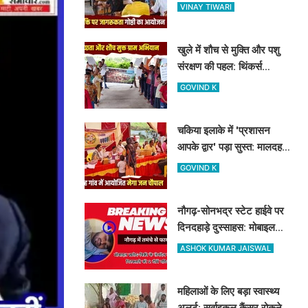
शास्त्री कॉलेज में नशामुक्ति
VINAY TIWARI
गोष्ठी का आयोजन
खुले में शौच से मुक्ति और पशु
संरक्षण की पहल: थिंकर्स
इवोल्यूशंस फाउंडेशन ने चंदौली
GOVIND K
के गांवों में चलाया अभियान
चकिया इलाके में 'प्रशासन
आपके द्वार' पड़ा सुस्त: मालदह
गांव की मेगा जन चौपाल में नहीं
GOVIND K
पहुंचे बड़े अफसर
नौगढ़-सोनभद्र स्टेट हाईवे पर
दिनदहाड़े दुस्साहस: मोबाइल
व्यवसायी पर तमंचे से फायरिंग,
ASHOK KUMAR JAISWAL
हाथ में लगी गोली
महिलाओं के लिए बड़ा स्वास्थ्य
अलर्ट: सर्वाइकल कैंसर रोकने