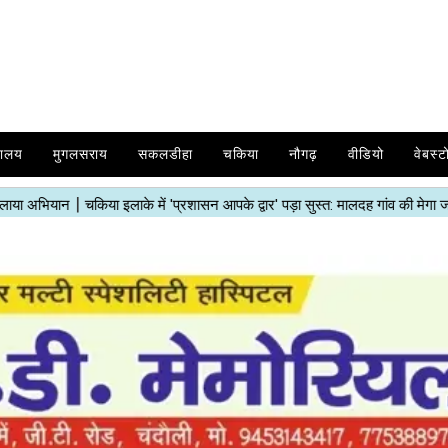
यालय
मुगलसराय
सकलडीहा
चकिया
नौगढ़
वीडियो
वेबस्ट