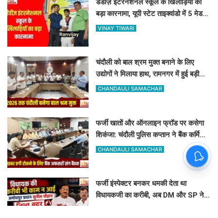
डैडीज़ इंटरनेशनल स्कूल के खिलाड़ियों का
बड़ा कारनामा, यूपी स्टेट ताइक्वांडो में 5 मेडल्स
पर जमाया कब्जा
VINAY TIWARI
चंदौली को बाल श्रम मुक्त बनाने के लिए
उद्योगों ने मिलाया हाथ, रामनगर में हुई बड़ी
बैठक, बाल श्रम पर सख्त हुआ प्रशासन
CHANDAULI SAMACHAR
फर्जी खातों और ऑनलाइन फ्रॉड पर कसेगा
शिकंजा: चंदौली पुलिस कप्तान ने बैंक कर्मियों
को दिए खास सुरक्षा टिप्स
CHANDAULI SAMACHAR
फर्जी इंस्पेक्टर बनकर धमकी देता था
विधायकजी का करीबी, अब DM और SP ने
अमोघपुर प्रधान को जिले से बाहर खदेड़ा
FAIZAN AHMAD