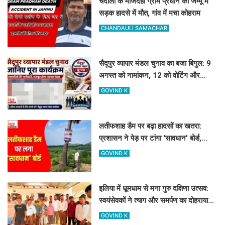
चंदौली के मजिदहा ग्राम प्रधान की जम्मू में
सड़क हादसे में मौत, गांव में मचा कोहराम
CHANDAULI SAMACHAR
सैदूपुर व्यापार मंडल चुनाव का बजा बिगुल: 9
अगस्त को नामांकन, 12 को वोटिंग और
नतीजे
GOVIND K
लतीफशाह डैम पर बढ़ा हादसों का खतरा:
प्रशासन ने पेड़ पर टांगा 'सावधान' बोर्ड,
पर्यटकों से की यह अपील
GOVIND K
इलिया में धूमधाम से मना गुरु दक्षिणा उत्सव:
स्वयंसेवकों ने त्याग और समर्पण का दोहराया
संकल्प
GOVIND K