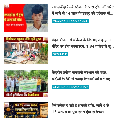
सकलडीहा रेलवे स्टेशन के पास ट्रेन की चपेट
में आने से 14 साल के छात्र की दर्दनाक मौत,
स्कूल बैग से हुई पहचान
CHANDAULI SAMACHAR
वंदन योजना से चकिया के निर्भयदास हनुमान
मंदिर का होगा कायाकल्प: 1.84 करोड़ से शुरू
हुआ भव्य निर्माण कार्य
GOVIND K
केंद्रीय उपोष्ण बागवानी संस्थान की पहल:
चंदौली के 80 से ज्यादा किसानों को बांटे गए
आम, आंवला और अमरूद के पौधे
CHANDAULI SAMACHAR
ऐसे संकेत दे रही है आपकी राशि, जानें 9 से
15 अगस्त का पूरा साप्ताहिक राशिफल