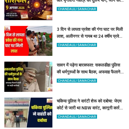
और मृगशिरा नक्षत्र का दुर्लभ योग, जानें कौन
सी राशियां होंगी मालामाल
CHANDAULI SAMACHAR
3 दिन से लापता प्रवेश की गंगा घाट पर मिली
लाश, अलीनगर से गायब था 24 वर्षीय प्रवेश
कुमार
CHANDAULI SAMACHAR
सावन में पड़ेगा बारावफात: सकलडीहा पुलिस
की धर्मगुरुओं के साथ बैठक, अफवाह फैलाने
वालों को चेतावनी
CHANDAULI SAMACHAR
चकिया पुलिस ने वारंटी शेरू को दबोचा: जेएम
कोर्ट से जारी था NBW वारंट, कानूनी कार्रवाई
शुरू
CHANDAULI SAMACHAR