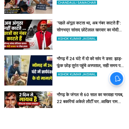
DM-प्रिंसिपल-पूर्व विधायक की पैरवी फेल
CHANDAULI SAMACHAR
"पहले अंगूठा कटता था, अब नंबर काटते हैं":
सोनभद्र सांसद छोटेलाल खरवार का मोदी
सरकार पर तीखा हमला
ASHOK KUMAR JAISWAL
नौगढ़ में 24 घंटे में दो को सांप ने डसा: झाड़-
फूंक छोड़ तुरंत पहुंचे अस्पताल, सही समय पर
इलाज से बच गयी जान
ASHOK KUMAR JAISWAL
नौगढ़ के जंगल से 60 साल का चरवाहा गायब,
22 बकरियां अकेले लौटीं घर..आखिर रामलाल
कहां गए?
ASHOK KUMAR JAISWAL