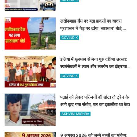
लतीफशाह डैम पर बढ़ा हादसों का खतरा:
प्रशासन ने पेड़ पर टांगा 'सावधान' बोर्ड,
पर्यटकों से की यह अपील
GOVIND K
इलिया में धूमधाम से मना गुरु दक्षिणा उत्सव:
स्वयंसेवकों ने त्याग और समर्पण का दोहराया
संकल्प
GOVIND K
पढ़ाई को लेकर परिजनों की डांटा तो ट्रेन के
आगे कूद गया संतोष, घर का इकलौता था बेटा
ASHVINI MISHRA
9 अगस्त 2026 को जन्मे बच्चों का भविष्य: