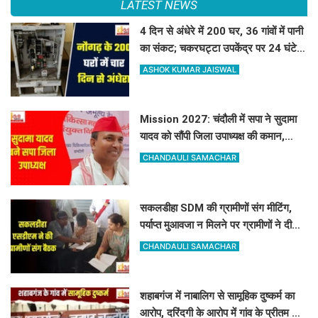
LATEST NEWS
4 दिन से अंधेरे में 200 घर, 36 गांवों में पानी
का संकट; चकरघट्टा उपकेंद्र पर 24 घंटे में
ताला लगाने का अल्टीमेटम
ASHOK KUMAR JAISWAL
Mission 2027: चंदौली में सपा ने सुदामा
यादव को सौंपी जिला उपाध्यक्ष की कमान,
मजबूत होगा संगठन
CHANDAULI SAMACHAR
सकलडीहा SDM की ग्रामीणों संग मीटिंग,
पर्याप्त मुआवजा न मिलने पर ग्रामीणों ने दी
आंदोलन की चेतावनी
CHANDAULI SAMACHAR
शहाबगंज में नाबालिग से सामूहिक दुष्कर्म का
आरोप, दरिंदगी के आरोप में गांव के प्रीतम और