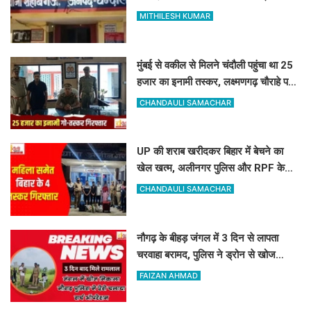
संजय पर केस दर्ज
MITHILESH KUMAR
मुंबई से वकील से मिलने चंदौली पहुंचा था 25
हजार का इनामी तस्कर, लक्ष्मणगढ़ चौराहे पर
पुलिस ने दबोचा
CHANDAULI SAMACHAR
UP की शराब खरीदकर बिहार में बेचने का
खेल खत्म, अलीनगर पुलिस और RPF के
हत्थे चढ़े महिला समेत 4 तस्कर
CHANDAULI SAMACHAR
नौगढ़ के बीहड़ जंगल में 3 दिन से लापता
चरवाहा बरामद, पुलिस ने ड्रोन से खोज
निकाला
FAIZAN AHMAD