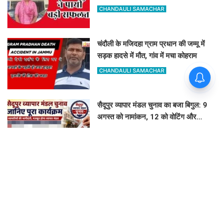
असिस्टेंट प्रोफेसर
CHANDAULI SAMACHAR
चंदौली के मजिदहा ग्राम प्रधान की जम्मू में
सड़क हादसे में मौत, गांव में मचा कोहराम
CHANDAULI SAMACHAR
सैदूपुर व्यापार मंडल चुनाव का बजा बिगुल: 9
अगस्त को नामांकन, 12 को वोटिंग और
नतीजे
GOVIND K
लतीफशाह डैम पर बढ़ा हादसों का खतरा:
प्रशासन ने पेड़ पर टांगा 'सावधान' बोर्ड,
पर्यटकों से की यह अपील
GOVIND K