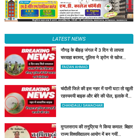
LATEST NEWS
नौगढ़ के बीहड़ जंगल में 3 दिन से लापता
चरवाहा बरामद, पुलिस ने ड्रोन से खोज
निकाला
FAIZAN AHMAD
चंदौली जिले की इस नहर में पानी घटा तो खुली
रहस्यमयी बाइक और बोरे की पोल, इलाके में
मचा हड़कंप
CHANDAULI SAMACHAR
मुगलसराय की तनुप्रिया ने किया कमाल: बिहार
राज्य विश्वविद्यालय आयोग में बन गयीं