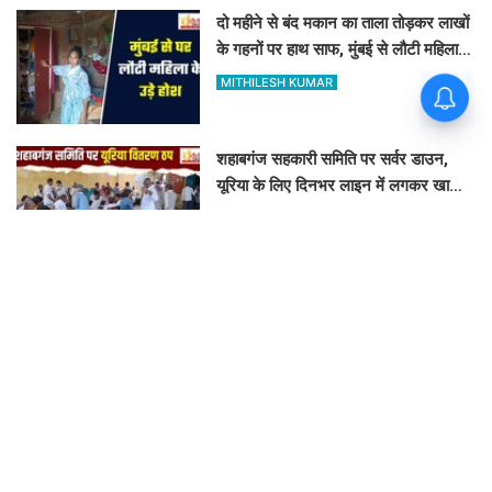
दो महीने से बंद मकान का ताला तोड़कर लाखों
के गहनों पर हाथ साफ, मुंबई से लौटी महिला
सन्न
MITHILESH KUMAR
शहाबगंज सहकारी समिति पर सर्वर डाउन,
यूरिया के लिए दिनभर लाइन में लगकर खाली
हाथ लौटे किसान
MITHILESH KUMAR
पूर्व केंद्रीय मंत्री कल्पनाथ राय के पौत्र की
कार से लैपटॉप चोरी, मोबाइल ट्रैकिंग से
PPDU जंक्शन के पास बरामद
FAIZAN AHMAD
इलिया में गरजा प्रशासन का बुलडोजर, अमृत
सरोवर की भूमि से ढहाया गया 23 साल पुराना
अवैध निर्माण