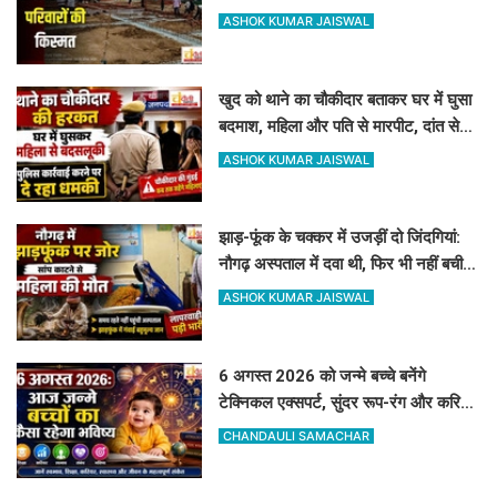
62 परिवारों की किस्मत
ASHOK KUMAR JAISWAL
खुद को थाने का चौकीदार बताकर घर में घुसा
बदमाश, महिला और पति से मारपीट, दांत से
काटा
ASHOK KUMAR JAISWAL
झाड़-फूंक के चक्कर में उजड़ीं दो जिंदगियां:
नौगढ़ अस्पताल में दवा थी, फिर भी नहीं बची
गर्भवती की जान
ASHOK KUMAR JAISWAL
6 अगस्त 2026 को जन्मे बच्चे बनेंगे
टेक्निकल एक्सपर्ट, सुंदर रूप-रंग और करियर
में मिलेगी शानदार सफलता
CHANDAULI SAMACHAR