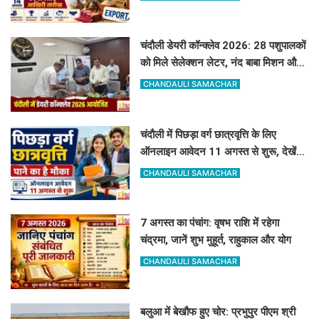
चंदौली डेयरी कॉन्क्लेव 2026: 28 पशुपालकों
को मिले सेलेक्शन लेटर, नंद बाबा मिशन और
स्वदेशी गौ-संवर्धन योजना के लिए दिए गए
CHANDAULI SAMACHAR
टिप्स
चंदौली में पिछड़ा वर्ग छात्रवृत्ति के लिए
ऑनलाइन आवेदन 11 अगस्त से शुरू, देखें
पूरा शेड्यूल
CHANDAULI SAMACHAR
7 अगस्त का पंचांग: वृषभ राशि में रहेगा
चंद्रमा, जानें शुभ मुहूर्त, राहुकाल और योग
CHANDAULI SAMACHAR
बलुआ में बेखौफ हुए चोर: प्रभुपुर पीएम श्री