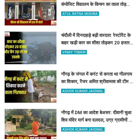
कंपोजिट विद्यालय के किचन का ताला तोड़
हजारों का सामान पार
ATUL RATNA MISHRA
चंदौली में दिनदहाड़े बड़ी वारदात: रेस्टोरेंट के
बाहर खड़ी कार का शीशा तोड़कर 20 हजार
और बैग उड़ा ले गए उचक्के
VINAY TIWARI
नौगढ़ के जंगल में करंट से करता था नीलगाय
का शिकार, रेंजर अमित श्रीवास्तव की टीम ने
ऐसे दबोचा
ASHOK KUMAR JAISWAL
नौगढ़ में DM का आदेश बेअसर: दीवानी चुआ
शिव मंदिर मार्ग बना दलदल, उग्र ग्रामीणों ने
दी चक्का जाम की चेतावनी
ASHOK KUMAR JAISWAL