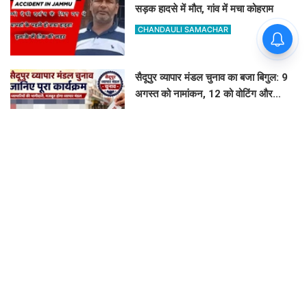
सड़क हादसे में मौत, गांव में मचा कोहराम
CHANDAULI SAMACHAR
सैदूपुर व्यापार मंडल चुनाव का बजा बिगुल: 9
अगस्त को नामांकन, 12 को वोटिंग और
नतीजे
GOVIND K
लतीफशाह डैम पर बढ़ा हादसों का खतरा:
प्रशासन ने पेड़ पर टांगा 'सावधान' बोर्ड,
पर्यटकों से की यह अपील
GOVIND K
इलिया में धूमधाम से मना गुरु दक्षिणा उत्सव:
स्वयंसेवकों ने त्याग और समर्पण का दोहराया
संकल्प
GOVIND K