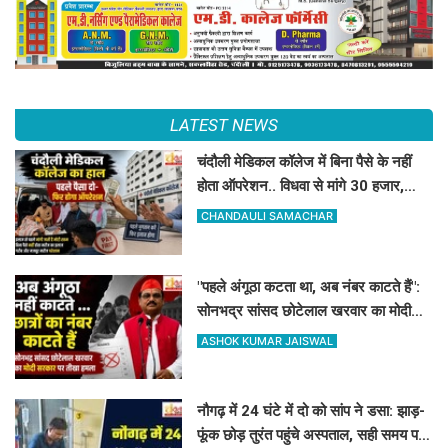
LATEST NEWS
चंदौली मेडिकल कॉलेज में बिना पैसे के नहीं
होता ऑपरेशन.. विधवा से मांगे 30 हजार,
DM-प्रिंसिपल-पूर्व विधायक की पैरवी फेल
CHANDAULI SAMACHAR
"पहले अंगूठा कटता था, अब नंबर काटते हैं":
सोनभद्र सांसद छोटेलाल खरवार का मोदी
सरकार पर तीखा हमला
ASHOK KUMAR JAISWAL
नौगढ़ में 24 घंटे में दो को सांप ने डसा: झाड़-
फूंक छोड़ तुरंत पहुंचे अस्पताल, सही समय पर