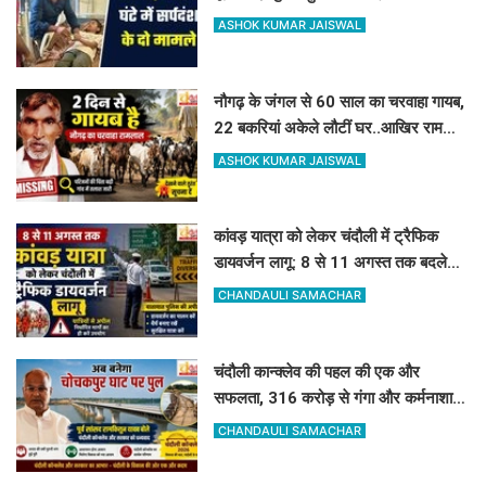
इलाज से बच गयी जान
ASHOK KUMAR JAISWAL
नौगढ़ के जंगल से 60 साल का चरवाहा गायब,
22 बकरियां अकेले लौटीं घर..आखिर रामलाल
कहां गए?
ASHOK KUMAR JAISWAL
कांवड़ यात्रा को लेकर चंदौली में ट्रैफिक
डायवर्जन लागू: 8 से 11 अगस्त तक बदले
रहेंगे ये रास्ते, देखें पूरी लिस्ट
CHANDAULI SAMACHAR
चंदौली कान्क्लेव की पहल की एक और
सफलता, 316 करोड़ से गंगा और कर्मनाशा
नदी पर बनेंगे 2 नए पुल
CHANDAULI SAMACHAR