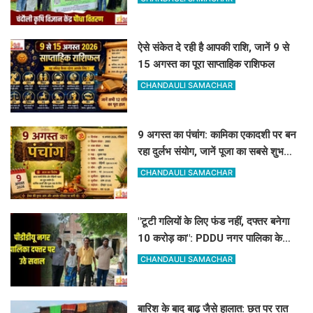
ऐसे संकेत दे रही है आपकी राशि, जानें 9 से
15 अगस्त का पूरा साप्ताहिक राशिफल
CHANDAULI SAMACHAR
9 अगस्त का पंचांग: कामिका एकादशी पर बन
रहा दुर्लभ संयोग, जानें पूजा का सबसे शुभ
मुहूर्त और राहुकाल
CHANDAULI SAMACHAR
"टूटी गलियों के लिए फंड नहीं, दफ्तर बनेगा
10 करोड़ का": PDDU नगर पालिका के
प्लान पर बोले-संतोष पाठक
CHANDAULI SAMACHAR
बारिश के बाद बाढ़ जैसे हालात: छत पर रात