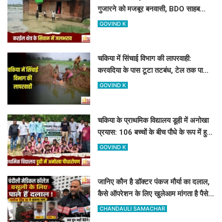
गुजारने को मजबूर बनवासी, BDO साहब
रास्ता और जलनिकासी तो बनवा दीजिए!
GOVIND K
चकिया में सिंचाई विभाग की लापरवाही:
करवदिया के पास टूटा तटबंध, टेल तक पानी
न पहुंचने से किसान परेशान
GOVIND K
चकिया के प्राथमिक विद्यालय डूही में अनोखा
प्रयास: 106 बच्चों के बीच पौधे के रूप में हुआ
107वां 'नया एडमिशन'
GOVIND K
जानिए कौन है डॉक्टर पंकज मौर्या का दलाल,
कैसे ऑपरेशन के लिए खुलेआम मांगता है पैसे,
मनोज सिंह डब्लू ने खोला मोर्चा
CHANDAULI SAMACHAR