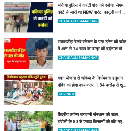
चकिया पुलिस ने वारंटी शेरू को दबोचा: जेएम
कोर्ट से जारी था NBW वारंट, कानूनी कार्रवाई
शुरू
CHANDAULI SAMACHAR
सकलडीहा रेलवे स्टेशन के पास ट्रेन की चपेट
में आने से 14 साल के छात्र की दर्दनाक मौत,
स्कूल बैग से हुई पहचान
CHANDAULI SAMACHAR
वंदन योजना से चकिया के निर्भयदास हनुमान
मंदिर का होगा कायाकल्प: 1.84 करोड़ से शुरू
हुआ भव्य निर्माण कार्य
GOVIND K
केंद्रीय उपोष्ण बागवानी संस्थान की पहल:
चंदौली के 80 से ज्यादा किसानों को बांटे गए
आम, आंवला और अमरूद के पौधे
CHANDAULI SAMACHAR