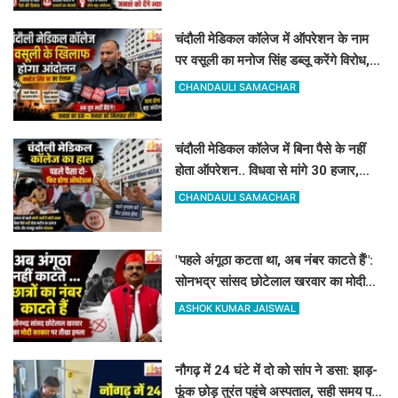
चंदौली मेडिकल कॉलेज में ऑपरेशन के नाम
पर वसूली का मनोज सिंह डब्लू करेंगे विरोध,
सोमवार को देंगे धरना
CHANDAULI SAMACHAR
चंदौली मेडिकल कॉलेज में बिना पैसे के नहीं
होता ऑपरेशन.. विधवा से मांगे 30 हजार,
DM-प्रिंसिपल-पूर्व विधायक की पैरवी फेल
CHANDAULI SAMACHAR
"पहले अंगूठा कटता था, अब नंबर काटते हैं":
सोनभद्र सांसद छोटेलाल खरवार का मोदी
सरकार पर तीखा हमला
ASHOK KUMAR JAISWAL
नौगढ़ में 24 घंटे में दो को सांप ने डसा: झाड़-
फूंक छोड़ तुरंत पहुंचे अस्पताल, सही समय पर