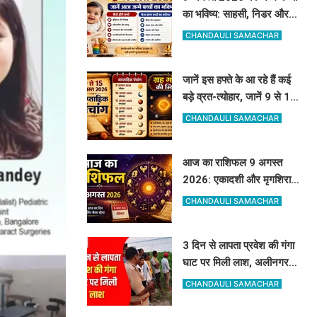
का भविष्य: साहसी, निडर और
बेबाक होंगे बच्चे, जानें करियर
CHANDAULI SAMACHAR
और स्वभाव
जानें इस हफ्ते के आ रहे हैं कई
बड़े व्रत-त्योहार, जानें 9 से 15
अगस्त का पूरा साप्ताहिक पंचांग
CHANDAULI SAMACHAR
आज का राशिफल 9 अगस्त
2026: एकादशी और मृगशिरा
नक्षत्र का दुर्लभ योग, जानें कौन
CHANDAULI SAMACHAR
सी राशियां होंगी मालामाल
3 दिन से लापता प्रवेश की गंगा
घाट पर मिली लाश, अलीनगर से
गायब था 24 वर्षीय प्रवेश कुमार
CHANDAULI SAMACHAR