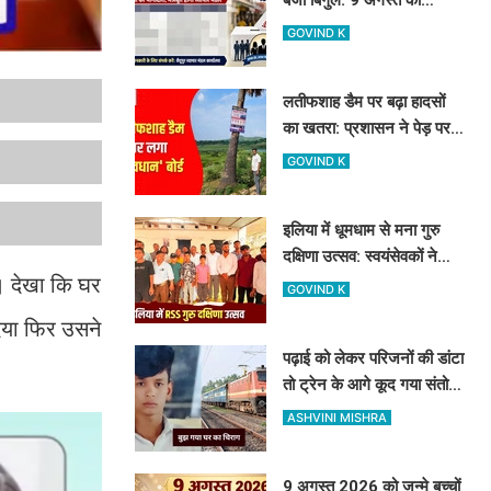
नामांकन, 12 को वोटिंग और
GOVIND K
नतीजे
लतीफशाह डैम पर बढ़ा हादसों
का खतरा: प्रशासन ने पेड़ पर
टांगा 'सावधान' बोर्ड, पर्यटकों से
GOVIND K
की यह अपील
इलिया में धूमधाम से मना गुरु
दक्षिणा उत्सव: स्वयंसेवकों ने
। देखा कि घर
त्याग और समर्पण का दोहराया
GOVIND K
संकल्प
दिया फिर उसने
पढ़ाई को लेकर परिजनों की डांटा
तो ट्रेन के आगे कूद गया संतोष,
घर का इकलौता था बेटा
ASHVINI MISHRA
9 अगस्त 2026 को जन्मे बच्चों