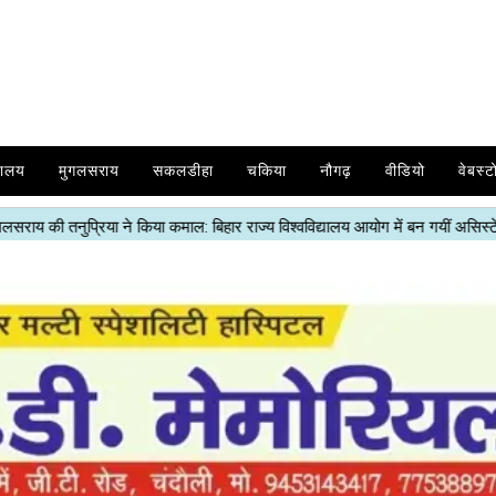
यालय
मुगलसराय
सकलडीहा
चकिया
नौगढ़
वीडियो
वेबस्ट