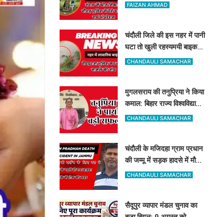
ने ड्रोन से खोज निकाला
FAIZAN AHMAD
चंदौली जिले की इस नहर में पानी
घटा तो खुली रहस्यमयी बाइक
और बोरे की पोल, इलाके में मचा
CHANDAULI SAMACHAR
हड़कंप
मुगलसराय की तनुप्रिया ने किया
कमाल: बिहार राज्य विश्वविद्यालय
आयोग में बन गयीं असिस्टेंट
CHANDAULI SAMACHAR
प्रोफेसर
चंदौली के मजिदहा ग्राम प्रधान
की जम्मू में सड़क हादसे में मौत,
गांव में मचा कोहराम
CHANDAULI SAMACHAR
सैदूपुर व्यापार मंडल चुनाव का
बजा बिगुल: 9 अगस्त को