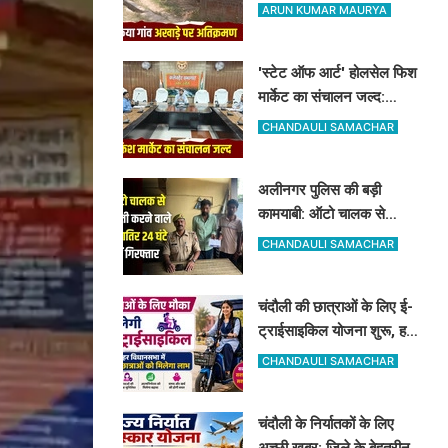
भी सूना रहेगा पारंपरिक खेल का
ARUN KUMAR MAURYA
मैदान
'स्टेट ऑफ आर्ट' होलसेल फिश
मार्केट का संचालन जल्द:
पूर्वांचल के 7 जिलों के किसान
CHANDAULI SAMACHAR
जुड़ेंगे चंदौली फिश मार्केट से
अलीनगर पुलिस की बड़ी
कामयाबी: ऑटो चालक से
मोबाइल व ईयरफोन छीनने वाले
CHANDAULI SAMACHAR
2 अभियुक्त 24 घंटे में गिरफ्तार
चंदौली की छात्राओं के लिए ई-
ट्राईसाइकिल योजना शुरू, हर
विधानसभा में 20 को मिलेगा
CHANDAULI SAMACHAR
लाभ
चंदौली के निर्यातकों के लिए
अच्छी खबर: जिले के बेहतरीन