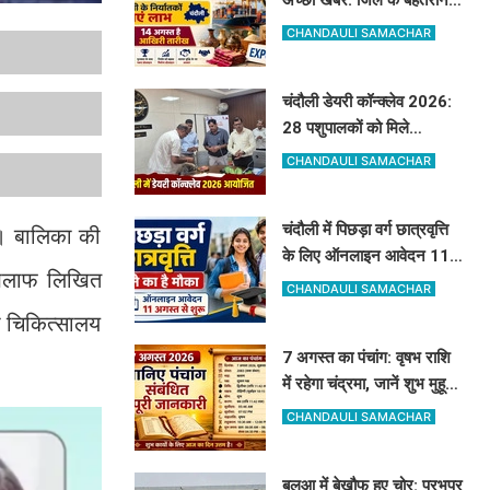
निर्यातकों को मिलेगा सम्मान, 14
CHANDAULI SAMACHAR
अगस्त तक करें आवेदन
चंदौली डेयरी कॉन्क्लेव 2026:
28 पशुपालकों को मिले
सेलेक्शन लेटर, नंद बाबा मिशन
CHANDAULI SAMACHAR
और स्वदेशी गौ-संवर्धन योजना
के लिए दिए गए टिप्स
चंदौली में पिछड़ा वर्ग छात्रवृत्ति
ा। बालिका की
के लिए ऑनलाइन आवेदन 11
खिलाफ लिखित
अगस्त से शुरू, देखें पूरा शेड्यूल
CHANDAULI SAMACHAR
ा चिकित्सालय
7 अगस्त का पंचांग: वृषभ राशि
में रहेगा चंद्रमा, जानें शुभ मुहूर्त,
राहुकाल और योग
CHANDAULI SAMACHAR
बलुआ में बेखौफ हुए चोर: प्रभुपुर