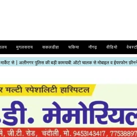
यालय
मुगलसराय
सकलडीहा
चकिया
नौगढ़
वीडियो
वेबस्ट