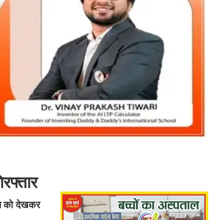
िरफ्तार
हन को देखकर