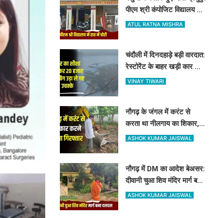
पीएम श्री कंपोजिट विद्यालय के
किचन का ताला तोड़ हजारों का
ATUL RATNA MISHRA
सामान पार
चंदौली में दिनदहाड़े बड़ी वारदात:
रेस्टोरेंट के बाहर खड़ी कार का
शीशा तोड़कर 20 हजार और बैग
VINAY TIWARI
उड़ा ले गए उचक्के
नौगढ़ के जंगल में करंट से
करता था नीलगाय का शिकार,
रेंजर अमित श्रीवास्तव की टीम
ASHOK KUMAR JAISWAL
ने ऐसे दबोचा
नौगढ़ में DM का आदेश बेअसर:
दीवानी चुआ शिव मंदिर मार्ग बना
दलदल, उग्र ग्रामीणों ने दी
ASHOK KUMAR JAISWAL
चक्का जाम की चेतावनी