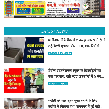
LATEST NEWS
अलीनगर में बेखौफ चोर: कपड़ा कारखाने से ले
उड़े बैटरी-इन्वर्टर और LED, व्यापारियों में
फैला भारी गुस्सा
ASHVINI MISHRA
डैडीज़ इंटरनेशनल स्कूल के खिलाड़ियों का
बड़ा कारनामा, यूपी स्टेट ताइक्वांडो में 5 मेडल्स
पर जमाया कब्जा
VINAY TIWARI
चंदौली को बाल श्रम मुक्त बनाने के लिए
उद्योगों ने मिलाया हाथ, रामनगर में हुई बड़ी