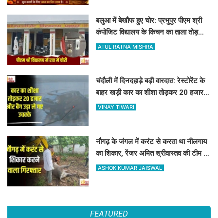
बलुआ में बेखौफ हुए चोर: प्रभुपुर पीएम श्री
कंपोजिट विद्यालय के किचन का ताला तोड़
हजारों का सामान पार
ATUL RATNA MISHRA
चंदौली में दिनदहाड़े बड़ी वारदात: रेस्टोरेंट के
बाहर खड़ी कार का शीशा तोड़कर 20 हजार
और बैग उड़ा ले गए उचक्के
VINAY TIWARI
नौगढ़ के जंगल में करंट से करता था नीलगाय
का शिकार, रेंजर अमित श्रीवास्तव की टीम ने
ऐसे दबोचा
ASHOK KUMAR JAISWAL
FEATURED