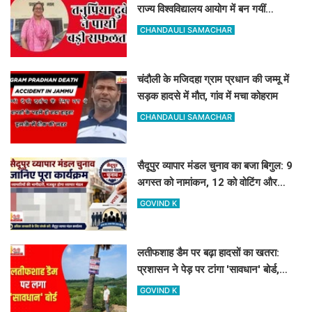
राज्य विश्वविद्यालय आयोग में बन गयीं
असिस्टेंट प्रोफेसर
CHANDAULI SAMACHAR
चंदौली के मजिदहा ग्राम प्रधान की जम्मू में
सड़क हादसे में मौत, गांव में मचा कोहराम
CHANDAULI SAMACHAR
सैदूपुर व्यापार मंडल चुनाव का बजा बिगुल: 9
अगस्त को नामांकन, 12 को वोटिंग और
नतीजे
GOVIND K
लतीफशाह डैम पर बढ़ा हादसों का खतरा:
प्रशासन ने पेड़ पर टांगा 'सावधान' बोर्ड,
पर्यटकों से की यह अपील
GOVIND K