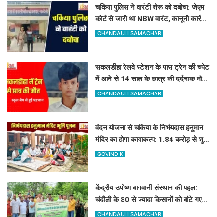
चकिया पुलिस ने वारंटी शेरू को दबोचा: जेएम
कोर्ट से जारी था NBW वारंट, कानूनी कार्रवाई
शुरू
CHANDAULI SAMACHAR
सकलडीहा रेलवे स्टेशन के पास ट्रेन की चपेट
में आने से 14 साल के छात्र की दर्दनाक मौत,
स्कूल बैग से हुई पहचान
CHANDAULI SAMACHAR
वंदन योजना से चकिया के निर्भयदास हनुमान
मंदिर का होगा कायाकल्प: 1.84 करोड़ से शुरू
हुआ भव्य निर्माण कार्य
GOVIND K
केंद्रीय उपोष्ण बागवानी संस्थान की पहल:
चंदौली के 80 से ज्यादा किसानों को बांटे गए
आम, आंवला और अमरूद के पौधे
CHANDAULI SAMACHAR