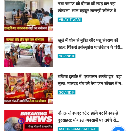
नशा समाज को दीमक की तरह कर रहा
खोखला: लाल बहादुर शास्त्री कॉलेज में
नशामुक्ति गोष्ठी का आयोजन
VINAY TIWARI
खुले में शौच से मुक्ति और पशु संरक्षण की
पहल: थिंकर्स इवोल्यूशंस फाउंडेशन ने चंदौली
के गांवों में चलाया अभियान
GOVIND K
चकिया इलाके में 'प्रशासन आपके द्वार' पड़ा
सुस्त: मालदह गांव की मेगा जन चौपाल में नहीं
पहुंचे बड़े अफसर
GOVIND K
नौगढ़-सोनभद्र स्टेट हाईवे पर दिनदहाड़े
दुस्साहस: मोबाइल व्यवसायी पर तमंचे से
फायरिंग, हाथ में लगी गोली
ASHOK KUMAR JAISWAL