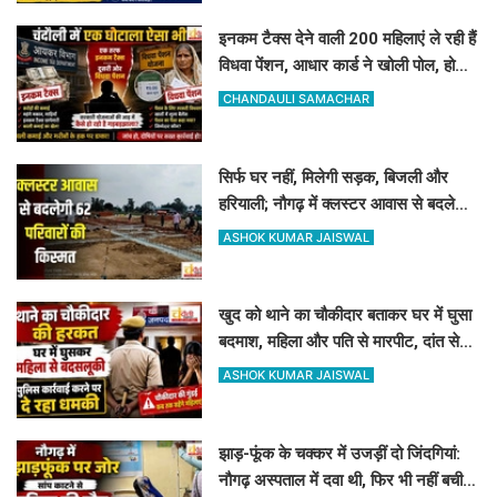
इनकम टैक्स देने वाली 200 महिलाएं ले रही हैं
विधवा पेंशन, आधार कार्ड ने खोली पोल, होगी
रिकवरी
CHANDAULI SAMACHAR
सिर्फ घर नहीं, मिलेगी सड़क, बिजली और
हरियाली; नौगढ़ में क्लस्टर आवास से बदलेगी
62 परिवारों की किस्मत
ASHOK KUMAR JAISWAL
खुद को थाने का चौकीदार बताकर घर में घुसा
बदमाश, महिला और पति से मारपीट, दांत से
काटा
ASHOK KUMAR JAISWAL
झाड़-फूंक के चक्कर में उजड़ीं दो जिंदगियां:
नौगढ़ अस्पताल में दवा थी, फिर भी नहीं बची