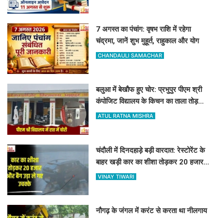
7 अगस्त का पंचांग: वृषभ राशि में रहेगा
चंद्रमा, जानें शुभ मुहूर्त, राहुकाल और योग
CHANDAULI SAMACHAR
बलुआ में बेखौफ हुए चोर: प्रभुपुर पीएम श्री
कंपोजिट विद्यालय के किचन का ताला तोड़
हजारों का सामान पार
ATUL RATNA MISHRA
चंदौली में दिनदहाड़े बड़ी वारदात: रेस्टोरेंट के
बाहर खड़ी कार का शीशा तोड़कर 20 हजार
और बैग उड़ा ले गए उचक्के
VINAY TIWARI
नौगढ़ के जंगल में करंट से करता था नीलगाय