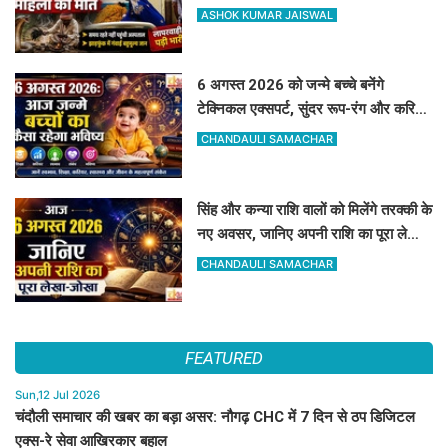
गर्भवती की जान
ASHOK KUMAR JAISWAL
6 अगस्त 2026 को जन्मे बच्चे बनेंगे
टेक्निकल एक्सपर्ट, सुंदर रूप-रंग और करियर
में मिलेगी शानदार सफलता
CHANDAULI SAMACHAR
सिंह और कन्या राशि वालों को मिलेंगे तरक्की के
नए अवसर, जानिए अपनी राशि का पूरा लेखा-
जोखा
CHANDAULI SAMACHAR
FEATURED
Sun,12 Jul 2026
चंदौली समाचार की खबर का बड़ा असर: नौगढ़ CHC में 7 दिन से ठप डिजिटल
एक्स-रे सेवा आखिरकार बहाल