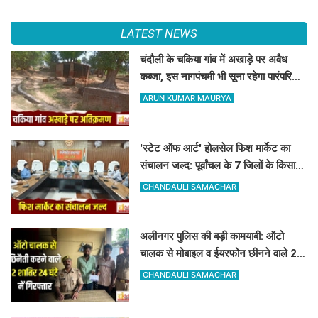
LATEST NEWS
चंदौली के चकिया गांव में अखाड़े पर अवैध
कब्जा, इस नागपंचमी भी सूना रहेगा पारंपरिक
खेल का मैदान
ARUN KUMAR MAURYA
'स्टेट ऑफ आर्ट' होलसेल फिश मार्केट का
संचालन जल्द: पूर्वांचल के 7 जिलों के किसान
जुड़ेंगे चंदौली फिश मार्केट से
CHANDAULI SAMACHAR
अलीनगर पुलिस की बड़ी कामयाबी: ऑटो
चालक से मोबाइल व ईयरफोन छीनने वाले 2
अभियुक्त 24 घंटे में गिरफ्तार
CHANDAULI SAMACHAR