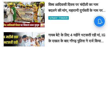
विश्व आदिवासी दिवस पर चंदौली का नाम
बदलने की मांग, महारानी दुर्गावती के नाम पर
रखने की उठी मांग
VINAY TIWARI
गायब बेटे के लिए 4 महीने भटकती रही मां, IG
के दखल के बाद नौगढ़ पुलिस ने दर्ज किया
अपहरण का केस
ASHOK KUMAR JAISWAL
महेंद्र टेक्निकल कॉलेज में जुटा प्रधानाचार्य
परिषद: वेतनमान और विनियमितीकरण को
लेकर पास हुए 4 बड़े प्रस्ताव
VINAY TIWARI
बनरसिया गांव में बदहाल सड़क को लेकर
भड़के भाजपा नेता, अपनी ही पार्टी के चकिया
विधायक पर लगाए कई आरोप
GOVIND K