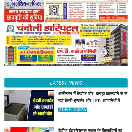
LATEST NEWS
अलीनगर में बेखौफ चोर: कपड़ा कारखाने से ले
उड़े बैटरी-इन्वर्टर और LED, व्यापारियों में
फैला भारी गुस्सा
ASHVINI MISHRA
डैडीज़ इंटरनेशनल स्कूल के खिलाड़ियों का