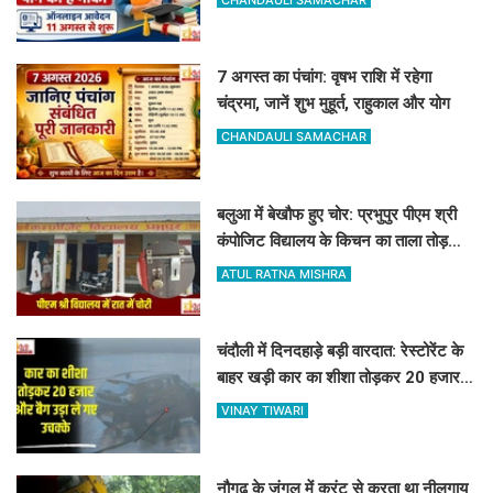
7 अगस्त का पंचांग: वृषभ राशि में रहेगा
चंद्रमा, जानें शुभ मुहूर्त, राहुकाल और योग
CHANDAULI SAMACHAR
बलुआ में बेखौफ हुए चोर: प्रभुपुर पीएम श्री
कंपोजिट विद्यालय के किचन का ताला तोड़
हजारों का सामान पार
ATUL RATNA MISHRA
चंदौली में दिनदहाड़े बड़ी वारदात: रेस्टोरेंट के
बाहर खड़ी कार का शीशा तोड़कर 20 हजार
और बैग उड़ा ले गए उचक्के
VINAY TIWARI
नौगढ़ के जंगल में करंट से करता था नीलगाय