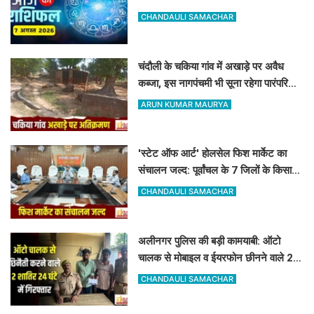
और किसे रहना होगा सतर्क
CHANDAULI SAMACHAR
चंदौली के चकिया गांव में अखाड़े पर अवैध
कब्जा, इस नागपंचमी भी सूना रहेगा पारंपरिक
खेल का मैदान
ARUN KUMAR MAURYA
'स्टेट ऑफ आर्ट' होलसेल फिश मार्केट का
संचालन जल्द: पूर्वांचल के 7 जिलों के किसान
जुड़ेंगे चंदौली फिश मार्केट से
CHANDAULI SAMACHAR
अलीनगर पुलिस की बड़ी कामयाबी: ऑटो
चालक से मोबाइल व ईयरफोन छीनने वाले 2
अभियुक्त 24 घंटे में गिरफ्तार
CHANDAULI SAMACHAR