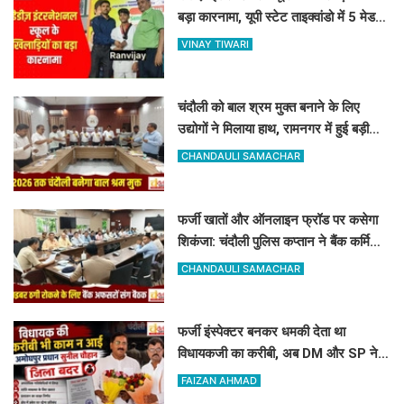
बड़ा कारनामा, यूपी स्टेट ताइक्वांडो में 5 मेडल्स
पर जमाया कब्जा
VINAY TIWARI
चंदौली को बाल श्रम मुक्त बनाने के लिए
उद्योगों ने मिलाया हाथ, रामनगर में हुई बड़ी
बैठक, बाल श्रम पर सख्त हुआ प्रशासन
CHANDAULI SAMACHAR
फर्जी खातों और ऑनलाइन फ्रॉड पर कसेगा
शिकंजा: चंदौली पुलिस कप्तान ने बैंक कर्मियों
को दिए खास सुरक्षा टिप्स
CHANDAULI SAMACHAR
फर्जी इंस्पेक्टर बनकर धमकी देता था
विधायकजी का करीबी, अब DM और SP ने
अमोघपुर प्रधान को जिले से बाहर खदेड़ा
FAIZAN AHMAD