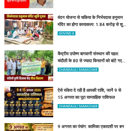
वंदन योजना से चकिया के निर्भयदास हनुमान
मंदिर का होगा कायाकल्प: 1.84 करोड़ से शुरू
हुआ भव्य निर्माण कार्य
GOVIND K
केंद्रीय उपोष्ण बागवानी संस्थान की पहल:
चंदौली के 80 से ज्यादा किसानों को बांटे गए
आम, आंवला और अमरूद के पौधे
CHANDAULI SAMACHAR
ऐसे संकेत दे रही है आपकी राशि, जानें 9 से
15 अगस्त का पूरा साप्ताहिक राशिफल
CHANDAULI SAMACHAR
9 अगस्त का पंचांग: कामिका एकादशी पर बन