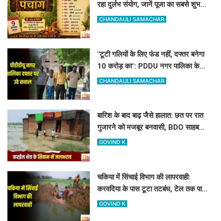
रहा दुर्लभ संयोग, जानें पूजा का सबसे शुभ
मुहूर्त और राहुकाल
CHANDAULI SAMACHAR
"टूटी गलियों के लिए फंड नहीं, दफ्तर बनेगा
10 करोड़ का": PDDU नगर पालिका के
प्लान पर बोले-संतोष पाठक
CHANDAULI SAMACHAR
बारिश के बाद बाढ़ जैसे हालात: छत पर रात
गुजारने को मजबूर बनवासी, BDO साहब
रास्ता और जलनिकासी तो बनवा दीजिए!
GOVIND K
चकिया में सिंचाई विभाग की लापरवाही:
करवदिया के पास टूटा तटबंध, टेल तक पानी
न पहुंचने से किसान परेशान
GOVIND K