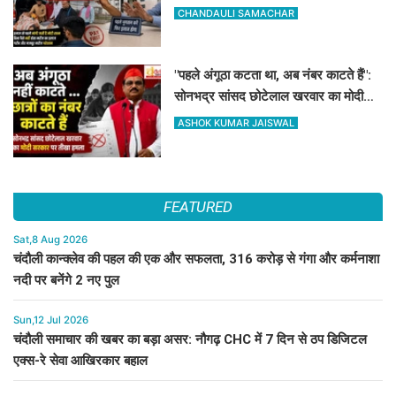
DM-प्रिंसिपल-पूर्व विधायक की पैरवी फेल
CHANDAULI SAMACHAR
"पहले अंगूठा कटता था, अब नंबर काटते हैं":
सोनभद्र सांसद छोटेलाल खरवार का मोदी
सरकार पर तीखा हमला
ASHOK KUMAR JAISWAL
FEATURED
Sat,8 Aug 2026
चंदौली कान्क्लेव की पहल की एक और सफलता, 316 करोड़ से गंगा और कर्मनाशा
नदी पर बनेंगे 2 नए पुल
Sun,12 Jul 2026
चंदौली समाचार की खबर का बड़ा असर: नौगढ़ CHC में 7 दिन से ठप डिजिटल
एक्स-रे सेवा आखिरकार बहाल