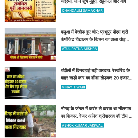
चंद्रमा, जानें शुभ मुहूर्त, राहुकाल और योग
CHANDAULI SAMACHAR
बलुआ में बेखौफ हुए चोर: प्रभुपुर पीएम श्री
कंपोजिट विद्यालय के किचन का ताला तोड़
हजारों का सामान पार
ATUL RATNA MISHRA
चंदौली में दिनदहाड़े बड़ी वारदात: रेस्टोरेंट के
बाहर खड़ी कार का शीशा तोड़कर 20 हजार
और बैग उड़ा ले गए उचक्के
VINAY TIWARI
नौगढ़ के जंगल में करंट से करता था नीलगाय
का शिकार, रेंजर अमित श्रीवास्तव की टीम ने
ऐसे दबोचा
ASHOK KUMAR JAISWAL