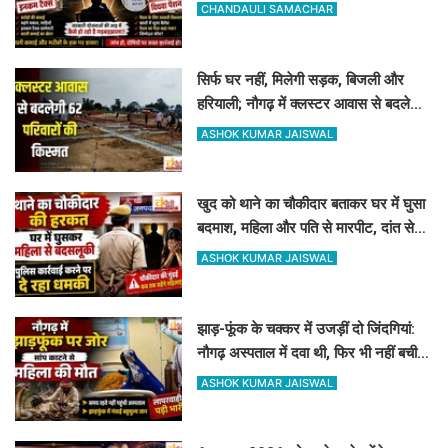
रिकवरी
CHANDAULI SAMACHAR
सिर्फ घर नहीं, मिलेगी सड़क, बिजली और
हरियाली; नौगढ़ में क्लस्टर आवास से बदलेगी
62 परिवारों की किस्मत
ASHOK KUMAR JAISWAL
खुद को थाने का चौकीदार बताकर घर में घुसा
बदमाश, महिला और पति से मारपीट, दांत से
काटा
ASHOK KUMAR JAISWAL
झाड़-फूंक के चक्कर में उजड़ीं दो जिंदगियां:
नौगढ़ अस्पताल में दवा थी, फिर भी नहीं बची
गर्भवती की जान
ASHOK KUMAR JAISWAL