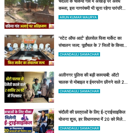
चंदौली के चकिया गांव में अखाड़े पर अवैध
कब्जा, इस नागपंचमी भी सूना रहेगा पारंपरिक
खेल का मैदान
ARUN KUMAR MAURYA
'स्टेट ऑफ आर्ट' होलसेल फिश मार्केट का
संचालन जल्द: पूर्वांचल के 7 जिलों के किसान
जुड़ेंगे चंदौली फिश मार्केट से
CHANDAULI SAMACHAR
अलीनगर पुलिस की बड़ी कामयाबी: ऑटो
चालक से मोबाइल व ईयरफोन छीनने वाले 2
अभियुक्त 24 घंटे में गिरफ्तार
CHANDAULI SAMACHAR
चंदौली की छात्राओं के लिए ई-ट्राईसाइकिल
योजना शुरू, हर विधानसभा में 20 को मिलेगा
लाभ
CHANDAULI SAMACHAR