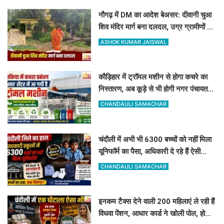
नौगढ़ में DM का आदेश बेअसर: दीवानी चुआ
शिव मंदिर मार्ग बना दलदल, उग्र ग्रामीणों ने
दी चक्का जाम की चेतावनी
ASHOK KUMAR JAISWAL
कौड़िहार में ट्रॉमल मशीन से होगा कचरे का
निस्तारण, अब कूड़े से भी होगी नगर पंचायत
की बंपर कमाई
CHANDAULI SAMACHAR
चंदौली में अभी भी 6300 बच्चों को नहीं मिला
यूनिफॉर्म का पैसा, अधिकारी दे रहे हैं ऐसी
दलील
CHANDAULI SAMACHAR
इनकम टैक्स देने वाली 200 महिलाएं ले रही हैं
विधवा पेंशन, आधार कार्ड ने खोली पोल, होगी