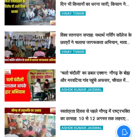
दिन भी किसानों का धरना जारी, किसान नेता
5 दिनों से नजरबंद
VINAY TIWARI
विश्व स्तनपान सप्ताह: यथार्थ नर्सिंग कॉलेज के
छात्रों ने चलाया जागरूकता अभियान, माताओं
को बताए स्तनपान के लाभ
VINAY TIWARI
'चलो चंदौली' का डबल एक्शन: नौगढ़ के बोझ
और मरवटिया गांव पहुंचे अफसर, चौपाल में
सुनीं जनसमस्याएं
ASHOK KUMAR JAISWAL
स्वतंत्रता दिवस से पहले नौगढ़ में राष्ट्रभक्ति
का उत्साह: 10 से 12 अगस्त तक लहराएगा
हर घर तिरंगा
ASHOK KUMAR JAISWAL