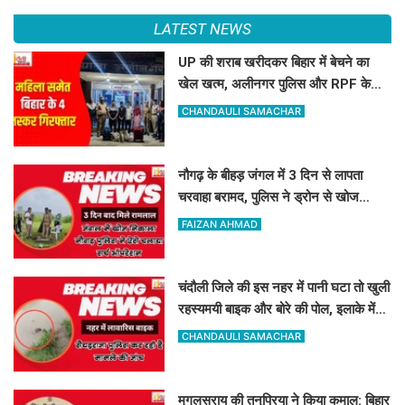
LATEST NEWS
UP की शराब खरीदकर बिहार में बेचने का
खेल खत्म, अलीनगर पुलिस और RPF के
हत्थे चढ़े महिला समेत 4 तस्कर
CHANDAULI SAMACHAR
नौगढ़ के बीहड़ जंगल में 3 दिन से लापता
चरवाहा बरामद, पुलिस ने ड्रोन से खोज
निकाला
FAIZAN AHMAD
चंदौली जिले की इस नहर में पानी घटा तो खुली
रहस्यमयी बाइक और बोरे की पोल, इलाके में
मचा हड़कंप
CHANDAULI SAMACHAR
मुगलसराय की तनुप्रिया ने किया कमाल: बिहार