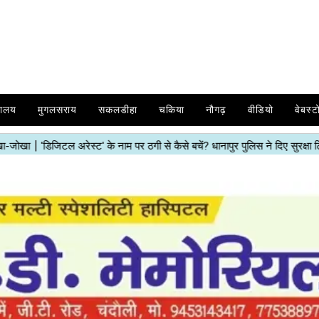
यालय
मुगलसराय
सकलडीहा
चकिया
नौगढ़
वीडियो
वेबस्ट