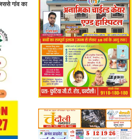
िससे गांव का