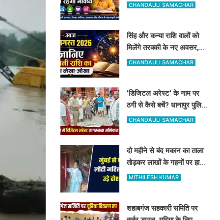
रूप-रंग और करियर में मिलेगी
CHANDAULI SAMACHAR
शानदार सफलता
सिंह और कन्या राशि वालों को
मिलेंगे तरक्की के नए अवसर,
जानिए अपनी राशि का पूरा
CHANDAULI SAMACHAR
लेखा-जोखा
'डिजिटल अरेस्ट' के नाम पर
ठगी से कैसे बचें? धानापुर पुलिस
ने दिए सुरक्षा टिप्स
CHANDAULI SAMACHAR
दो महीने से बंद मकान का ताला
तोड़कर लाखों के गहनों पर हाथ
साफ, मुंबई से लौटी महिला सन्न
MITHILESH KUMAR
शहाबगंज सहकारी समिति पर
सर्वर डाउन, यूरिया के लिए