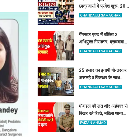
छात्रावासों में प्रवेश शुरू, 20
अगस्त तक ऑनलाइन आवेदन
CHANDAULI SAMACHAR
की सुविधा
गैंगस्टर एक्ट में वांछित 2
अभियुक्त गिरफ्तार, ब्रह्मबाबा
मंदिर के पास से पकड़ाए
CHANDAULI SAMACHAR
25 हजार का इनामी गो-तस्कर
असलहे व पिकअप के साथ
गिरफ्तार, 187 करोड़ के
CHANDAULI SAMACHAR
नेटवर्क से जुड़ा तार
मोबाइल की लत और अहंकार से
बिखर रहे रिश्ते, महिला थाना
प्रभारी ने काउंसलिंग से 97
FAIZAN AHMAD
जोड़ों की कराई गई सुलह