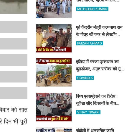
दिनभर लाइन में लगकर खाली
MITHILESH KUMAR
हाथ लौटे किसान
पूर्व केंद्रीय मंत्री कल्पनाथ राय
के पौत्र की कार से लैपटॉप
चोरी, मोबाइल ट्रैकिंग से
FAIZAN AHMAD
PPDU जंक्शन के पास बरामद
इलिया में गरजा प्रशासन का
बुलडोजर, अमृत सरोवर की भूमि
से ढहाया गया 23 साल पुराना
GOVIND K
अवैध निर्माण
विंध्य एक्सप्रेसवे का विरोध :
यूपीडा और किसानों के बीच
रविवार को सात
कलेक्ट्रेट में हुई वार्ता, दोबारा
VINAY TIWARI
सर्वे कराने का मिला आश्वासन
 दिन भी पूरी
चंदौली में अनुसूचित जाति