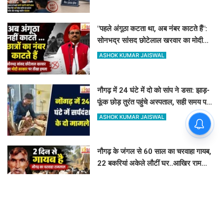
"पहले अंगूठा कटता था, अब नंबर काटते हैं":
सोनभद्र सांसद छोटेलाल खरवार का मोदी
सरकार पर तीखा हमला
ASHOK KUMAR JAISWAL
नौगढ़ में 24 घंटे में दो को सांप ने डसा: झाड़-
फूंक छोड़ तुरंत पहुंचे अस्पताल, सही समय पर
इलाज से बच गयी जान
ASHOK KUMAR JAISWAL
नौगढ़ के जंगल से 60 साल का चरवाहा गायब,
22 बकरियां अकेले लौटीं घर..आखिर रामलाल
कहां गए?
ASHOK KUMAR JAISWAL
कांवड़ यात्रा को लेकर चंदौली में ट्रैफिक