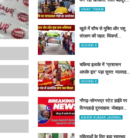
शास्त्री कॉलेज में नशामुक्ति
VINAY TIWARI
गोष्ठी का आयोजन
खुले में शौच से मुक्ति और पशु
संरक्षण की पहल: थिंकर्स
इवोल्यूशंस फाउंडेशन ने चंदौली
GOVIND K
के गांवों में चलाया अभियान
चकिया इलाके में 'प्रशासन
आपके द्वार' पड़ा सुस्त: मालदह
गांव की मेगा जन चौपाल में नहीं
GOVIND K
पहुंचे बड़े अफसर
नौगढ़-सोनभद्र स्टेट हाईवे पर
दिनदहाड़े दुस्साहस: मोबाइल
व्यवसायी पर तमंचे से फायरिंग,
ASHOK KUMAR JAISWAL
हाथ में लगी गोली
महिलाओं के लिए बड़ा स्वास्थ्य