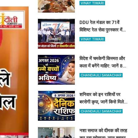
विधायक रमेश जायसवाल ने
VINAY TIWARI
किया भूमि पूजन
DDU रेल मंडल का 71वें
विशिष्ट रेल सेवा पुरस्कार में
जलवा: 21 शील्ड पर कब्जा,
VINAY TIWARI
16 रेलकर्मी भी सम्मानित
विदेश में चमकेगी किस्मत और
कला में बनेंगे माहिर: जानें 8
अगस्त को जन्मे बच्चों का जीवन
CHANDAULI SAMACHAR
और आज का राशिफल
शनिवार को इन राशियों पर
बरसेगी कृपा, जानें किसे मिलेगी
सफलता और किसे सावधानी की
CHANDAULI SAMACHAR
जरूरत
नशा समाज को दीमक की तरह
कर रहा खोखला: लाल बहादुर