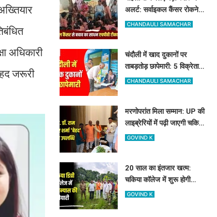
 अख्तियार
अलर्ट: सर्वाइकल कैंसर रोकने
के लिए मुफ्त लग रहा HPV का
CHANDAULI SAMACHAR
तिबंधित
टीका
क्षा अधिकारी
चंदौली में खाद दुकानों पर
ताबड़तोड़ छापेमारी: 5 विक्रेताओं
ेहद जरूरी
को नोटिस, 10 सैंपल लिए गए
CHANDAULI SAMACHAR
मरणोपरांत मिला सम्मान: UP की
लाइब्रेरियों में पढ़ी जाएगी चकिया
के शिक्षक स्व. डॉ. राम किशोर
GOVIND K
शर्मा 'बेहद' की पुस्तकें
20 साल का इंतजार खत्म:
चकिया कॉलेज में शुरू होगी
साइंस की पढ़ाई, विधायक और
GOVIND K
जिलाध्यक्ष ने किया शिलान्यास
स्थल का दौरा