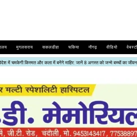
यालय
मुगलसराय
सकलडीहा
चकिया
नौगढ़
वीडियो
वेबस्ट