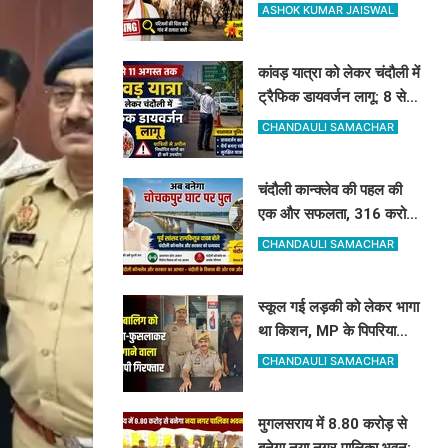
अकेले लौटीं घर..आखिर
ASHOK KUMAR JAISWAL
रामलाल कहां गए?
कांवड़ यात्रा को लेकर चंदौली में
ट्रैफिक डायवर्जन लागू: 8 से
11 अगस्त तक बदले रहेंगे ये
CHANDAULI SAMACHAR
रास्ते, देखें पूरी लिस्ट
चंदौली कान्क्लेव की पहल की
एक और सफलता, 316 करोड़
से गंगा और कर्मनाशा नदी पर
CHANDAULI SAMACHAR
बनेंगे 2 नए पुल
स्कूल गई लड़की को लेकर भागा
था किशन, MP के पिपरिया
स्टेशन से अरेस्ट, लड़की
CHANDAULI SAMACHAR
सकुशल बरामद
मुगलसराय में 8.80 करोड़ से
बनेगा नया नगर पालिका भवन: