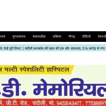
यालय
मुगलसराय
सकलडीहा
चकिया
नौगढ़
वीडियो
वेबस्ट