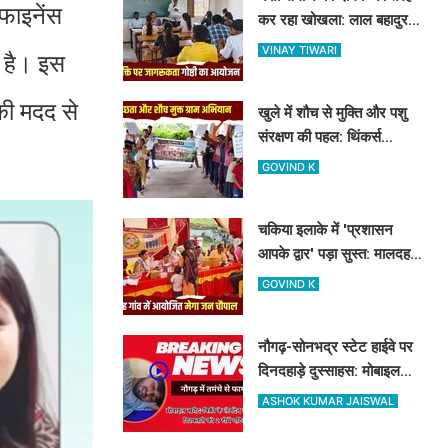
फाइनेंस
कर रहा खोखला: लाल बहादुर
शास्त्री कॉलेज में नशामुक्ति
VINAY TIWARI
ा है। इस
गोष्ठी का आयोजन
की मदद से
खुले में शौच से मुक्ति और पशु
संरक्षण की पहल: थिंकर्स
इवोल्यूशंस फाउंडेशन ने चंदौली
GOVIND K
के गांवों में चलाया अभियान
चकिया इलाके में 'प्रशासन
आपके द्वार' पड़ा सुस्त: मालदह
गांव की मेगा जन चौपाल में नहीं
GOVIND K
पहुंचे बड़े अफसर
नौगढ़-सोनभद्र स्टेट हाईवे पर
दिनदहाड़े दुस्साहस: मोबाइल
व्यवसायी पर तमंचे से फायरिंग,
ASHOK KUMAR JAISWAL
हाथ में लगी गोली