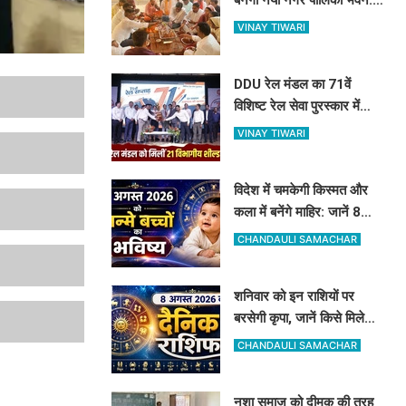
विधायक रमेश जायसवाल ने
VINAY TIWARI
किया भूमि पूजन
DDU रेल मंडल का 71वें
विशिष्ट रेल सेवा पुरस्कार में
जलवा: 21 शील्ड पर कब्जा,
VINAY TIWARI
16 रेलकर्मी भी सम्मानित
विदेश में चमकेगी किस्मत और
कला में बनेंगे माहिर: जानें 8
अगस्त को जन्मे बच्चों का जीवन
CHANDAULI SAMACHAR
और आज का राशिफल
शनिवार को इन राशियों पर
बरसेगी कृपा, जानें किसे मिलेगी
सफलता और किसे सावधानी की
CHANDAULI SAMACHAR
जरूरत
नशा समाज को दीमक की तरह