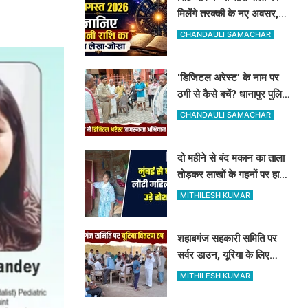
मिलेंगे तरक्की के नए अवसर,
जानिए अपनी राशि का पूरा
CHANDAULI SAMACHAR
लेखा-जोखा
'डिजिटल अरेस्ट' के नाम पर
ठगी से कैसे बचें? धानापुर पुलिस
ने दिए सुरक्षा टिप्स
CHANDAULI SAMACHAR
दो महीने से बंद मकान का ताला
तोड़कर लाखों के गहनों पर हाथ
साफ, मुंबई से लौटी महिला सन्न
MITHILESH KUMAR
शहाबगंज सहकारी समिति पर
सर्वर डाउन, यूरिया के लिए
दिनभर लाइन में लगकर खाली
MITHILESH KUMAR
हाथ लौटे किसान