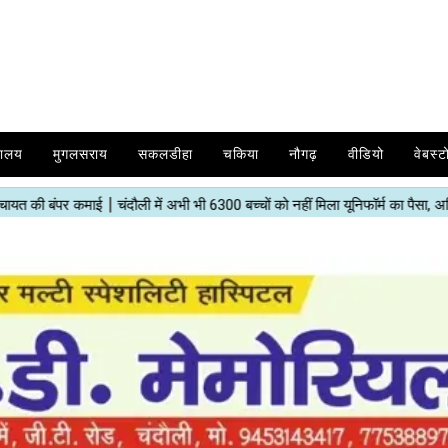
यालय
मुगलसराय
सकलडीहा
चकिया
नौगढ़
वीडियो
वेबस्ट