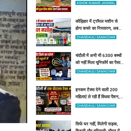
दलदल, उग्र ग्रामीणों ने दी
ASHOK KUMAR JAISWAL
चक्का जाम की चेतावनी
कौड़िहार में ट्रॉमल मशीन से
होगा कचरे का निस्तारण, अब
कूड़े से भी होगी नगर पंचायत की
CHANDAULI SAMACHAR
बंपर कमाई
चंदौली में अभी भी 6300 बच्चों
को नहीं मिला यूनिफॉर्म का पैसा,
अधिकारी दे रहे हैं ऐसी दलील
CHANDAULI SAMACHAR
इनकम टैक्स देने वाली 200
महिलाएं ले रही हैं विधवा पेंशन,
आधार कार्ड ने खोली पोल, होगी
CHANDAULI SAMACHAR
रिकवरी
सिर्फ घर नहीं, मिलेगी सड़क,
बिजली और हरियाली; नौगढ़ में