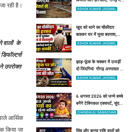
 जा रही है।
क्लस्टर आवास से बदलेगी 62
ASHOK KUMAR JAISWAL
परिवारों की किस्मत
खुद को थाने का चौकीदार
बताकर घर में घुसा बदमाश,
महिला और पति से मारपीट, दांत
े वालों के
ASHOK KUMAR JAISWAL
से काटा
डिफॉल्टर्स
झाड़-फूंक के चक्कर में उजड़ीं
ने उपरोक्त
दो जिंदगियां: नौगढ़ अस्पताल में
दवा थी, फिर भी नहीं बची गर्भवती
ASHOK KUMAR JAISWAL
की जान
6 अगस्त 2026 को जन्मे बच्चे
बनेंगे टेक्निकल एक्सपर्ट, सुंदर
रूप-रंग और करियर में मिलेगी
CHANDAULI SAMACHAR
 वाले आर्थिक
शानदार सफलता
रूक किया जा
सिंह और कन्या राशि वालों को