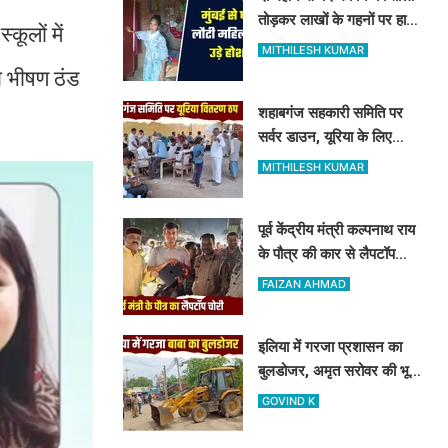
तोड़कर लाखों के गहनों पर हाथ
कूलों में
साफ, मुंबई से लौटी महिला सन्न
MITHILESH KUMAR
ो भीषण ठंड
शहाबगंज सहकारी समिति पर
सर्वर डाउन, यूरिया के लिए
दिनभर लाइन में लगकर खाली
MITHILESH KUMAR
हाथ लौटे किसान
पूर्व केंद्रीय मंत्री कल्पनाथ राय
के पौत्र की कार से लैपटॉप
चोरी, मोबाइल ट्रैकिंग से
FAIZAN AHMAD
PPDU जंक्शन के पास बरामद
इलिया में गरजा प्रशासन का
बुलडोजर, अमृत सरोवर की भूमि
से ढहाया गया 23 साल पुराना
GOVIND K
अवैध निर्माण