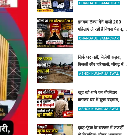
अधिकारी दे रहे हैं ऐसी दलील
CHANDAULI SAMACHAR
इनकम टैक्स देने वाली 200
महिलाएं ले रही हैं विधवा पेंशन,
आधार कार्ड ने खोली पोल, होगी
CHANDAULI SAMACHAR
रिकवरी
सिर्फ घर नहीं, मिलेगी सड़क,
बिजली और हरियाली; नौगढ़ में
क्लस्टर आवास से बदलेगी 62
ASHOK KUMAR JAISWAL
परिवारों की किस्मत
खुद को थाने का चौकीदार
बताकर घर में घुसा बदमाश,
महिला और पति से मारपीट, दांत
ASHOK KUMAR JAISWAL
से काटा
झाड़-फूंक के चक्कर में उजड़ीं
दो जिंदगियां: नौगढ़ अस्पताल में