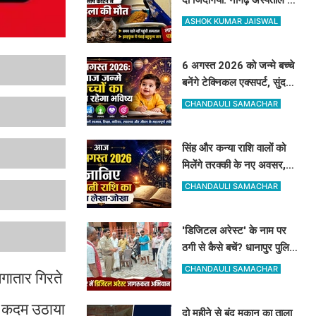
दवा थी, फिर भी नहीं बची गर्भवती
ASHOK KUMAR JAISWAL
की जान
6 अगस्त 2026 को जन्मे बच्चे
बनेंगे टेक्निकल एक्सपर्ट, सुंदर
रूप-रंग और करियर में मिलेगी
CHANDAULI SAMACHAR
शानदार सफलता
सिंह और कन्या राशि वालों को
मिलेंगे तरक्की के नए अवसर,
जानिए अपनी राशि का पूरा
CHANDAULI SAMACHAR
लेखा-जोखा
'डिजिटल अरेस्ट' के नाम पर
ठगी से कैसे बचें? धानापुर पुलिस
ने दिए सुरक्षा टिप्स
CHANDAULI SAMACHAR
गातार गिरते
ड़ा कदम उठाया
दो महीने से बंद मकान का ताला