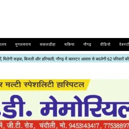
यालय
मुगलसराय
सकलडीहा
चकिया
नौगढ़
वीडियो
वेबस्ट