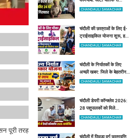
मोबाइल व ईयरफोन छीनने वाले
CHANDAULI SAMACHAR
2 अभियुक्त 24 घंटे में गिरफ्तार
चंदौली की छात्राओं के लिए ई-
ट्राईसाइकिल योजना शुरू, हर
विधानसभा में 20 को मिलेगा
CHANDAULI SAMACHAR
लाभ
चंदौली के निर्यातकों के लिए
अच्छी खबर: जिले के बेहतरीन
निर्यातकों को मिलेगा सम्मान, 14
CHANDAULI SAMACHAR
अगस्त तक करें आवेदन
चंदौली डेयरी कॉन्क्लेव 2026:
28 पशुपालकों को मिले
सेलेक्शन लेटर, नंद बाबा मिशन
CHANDAULI SAMACHAR
और स्वदेशी गौ-संवर्धन योजना
ासन पूरी तरह
के लिए दिए गए टिप्स
चंदौली में पिछड़ा वर्ग छात्रवृत्ति