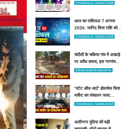
सुख, बच्चों पर मेहरबान रहेंगे
CHANDAULI SAMACHAR
ग्रह-नक्षत्र,
आज का राशिफल 7 अगस्त
2026: जानिए किस राशि को
मिलेगा अधिकारियों का साथ और
CHANDAULI SAMACHAR
किसे रहना होगा सतर्क
चंदौली के चकिया गांव में अखाड़े
पर अवैध कब्जा, इस नागपंचमी
भी सूना रहेगा पारंपरिक खेल का
ARUN KUMAR MAURYA
मैदान
'स्टेट ऑफ आर्ट' होलसेल फिश
मार्केट का संचालन जल्द:
पूर्वांचल के 7 जिलों के किसान
CHANDAULI SAMACHAR
जुड़ेंगे चंदौली फिश मार्केट से
अलीनगर पुलिस की बड़ी
कामयाबी: ऑटो चालक से