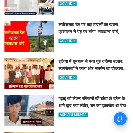
नतीजे
GOVIND K
लतीफशाह डैम पर बढ़ा हादसों का खतरा:
प्रशासन ने पेड़ पर टांगा 'सावधान' बोर्ड,
पर्यटकों से की यह अपील
GOVIND K
इलिया में धूमधाम से मना गुरु दक्षिणा उत्सव:
स्वयंसेवकों ने त्याग और समर्पण का दोहराया
संकल्प
GOVIND K
पढ़ाई को लेकर परिजनों की डांटा तो ट्रेन के
आगे कूद गया संतोष, घर का इकलौता था बेटा
ASHVINI MISHRA