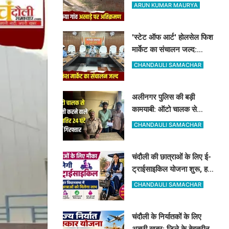
भी सूना रहेगा पारंपरिक खेल का
ARUN KUMAR MAURYA
मैदान
'स्टेट ऑफ आर्ट' होलसेल फिश
मार्केट का संचालन जल्द:
पूर्वांचल के 7 जिलों के किसान
CHANDAULI SAMACHAR
जुड़ेंगे चंदौली फिश मार्केट से
अलीनगर पुलिस की बड़ी
कामयाबी: ऑटो चालक से
मोबाइल व ईयरफोन छीनने वाले
CHANDAULI SAMACHAR
2 अभियुक्त 24 घंटे में गिरफ्तार
चंदौली की छात्राओं के लिए ई-
ट्राईसाइकिल योजना शुरू, हर
विधानसभा में 20 को मिलेगा
CHANDAULI SAMACHAR
लाभ
चंदौली के निर्यातकों के लिए
अच्छी खबर: जिले के बेहतरीन