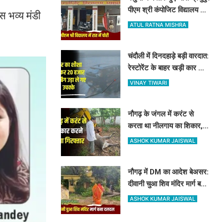
पीएम श्री कंपोजिट विद्यालय के
 भव्य मंडी
किचन का ताला तोड़ हजारों का
ATUL RATNA MISHRA
सामान पार
चंदौली में दिनदहाड़े बड़ी वारदात:
रेस्टोरेंट के बाहर खड़ी कार का
शीशा तोड़कर 20 हजार और बैग
VINAY TIWARI
उड़ा ले गए उचक्के
नौगढ़ के जंगल में करंट से
करता था नीलगाय का शिकार,
रेंजर अमित श्रीवास्तव की टीम
ASHOK KUMAR JAISWAL
ने ऐसे दबोचा
नौगढ़ में DM का आदेश बेअसर:
दीवानी चुआ शिव मंदिर मार्ग बना
दलदल, उग्र ग्रामीणों ने दी
ASHOK KUMAR JAISWAL
चक्का जाम की चेतावनी