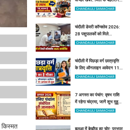
निर्यातकों को मिलेगा सम्मान, 14
CHANDAULI SAMACHAR
अगस्त तक करें आवेदन
चंदौली डेयरी कॉन्क्लेव 2026:
28 पशुपालकों को मिले
सेलेक्शन लेटर, नंद बाबा मिशन
CHANDAULI SAMACHAR
और स्वदेशी गौ-संवर्धन योजना
के लिए दिए गए टिप्स
चंदौली में पिछड़ा वर्ग छात्रवृत्ति
के लिए ऑनलाइन आवेदन 11
अगस्त से शुरू, देखें पूरा शेड्यूल
CHANDAULI SAMACHAR
7 अगस्त का पंचांग: वृषभ राशि
में रहेगा चंद्रमा, जानें शुभ मुहूर्त,
राहुकाल और योग
CHANDAULI SAMACHAR
ी किस्मत
बलुआ में बेखौफ हुए चोर: प्रभुपुर