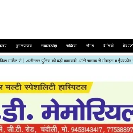
यालय
मुगलसराय
सकलडीहा
चकिया
नौगढ़
वीडियो
वेबस्ट