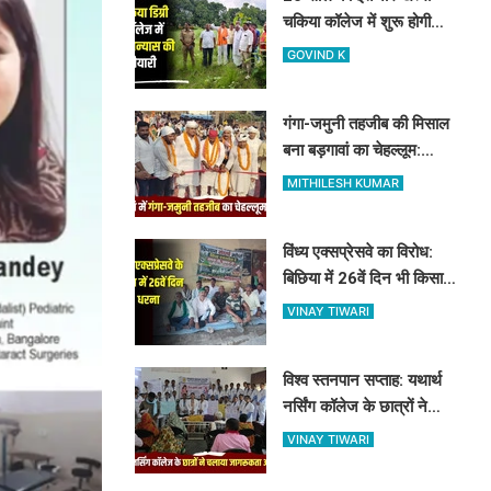
चकिया कॉलेज में शुरू होगी
साइंस की पढ़ाई, विधायक और
GOVIND K
जिलाध्यक्ष ने किया शिलान्यास
स्थल का दौरा
गंगा-जमुनी तहजीब की मिसाल
बना बड़गावां का चेहल्लूम:
नौहाखानी और हैरतअंगेज खेलों
MITHILESH KUMAR
ने बांधा समां
विंध्य एक्सप्रेसवे का विरोध:
बिछिया में 26वें दिन भी किसानों
का धरना जारी, किसान नेता 5
VINAY TIWARI
दिनों से नजरबंद
विश्व स्तनपान सप्ताह: यथार्थ
नर्सिंग कॉलेज के छात्रों ने
चलाया जागरूकता अभियान,
VINAY TIWARI
माताओं को बताए स्तनपान के
लाभ