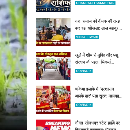
सफलता और किसे सावधानी की
CHANDAULI SAMACHAR
जरूरत
नशा समाज को दीमक की तरह
कर रहा खोखला: लाल बहादुर
शास्त्री कॉलेज में नशामुक्ति
VINAY TIWARI
गोष्ठी का आयोजन
खुले में शौच से मुक्ति और पशु
संरक्षण की पहल: थिंकर्स
इवोल्यूशंस फाउंडेशन ने चंदौली
GOVIND K
के गांवों में चलाया अभियान
चकिया इलाके में 'प्रशासन
आपके द्वार' पड़ा सुस्त: मालदह
गांव की मेगा जन चौपाल में नहीं
GOVIND K
पहुंचे बड़े अफसर
नौगढ़-सोनभद्र स्टेट हाईवे पर
दिनदहाड़े दुस्साहस: मोबाइल