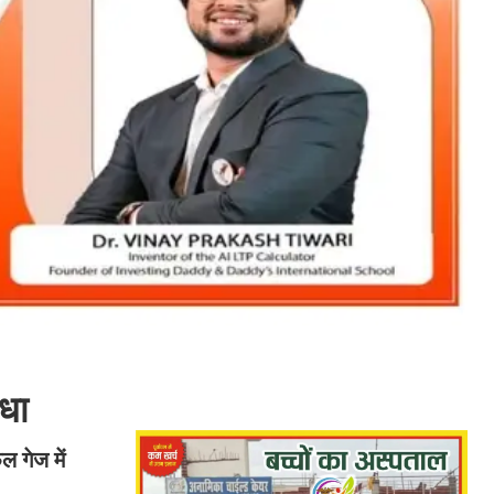
िधा
ल गेज में