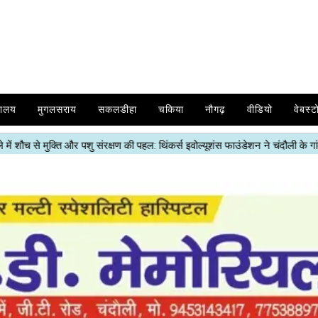
यालय
मुगलसराय
सकलडीहा
चकिया
नौगढ़
वीडियो
वेबस्ट