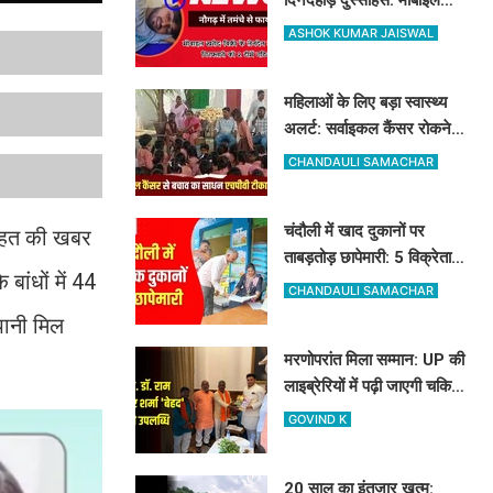
व्यवसायी पर तमंचे से फायरिंग,
ASHOK KUMAR JAISWAL
हाथ में लगी गोली
महिलाओं के लिए बड़ा स्वास्थ्य
अलर्ट: सर्वाइकल कैंसर रोकने
के लिए मुफ्त लग रहा HPV का
CHANDAULI SAMACHAR
टीका
चंदौली में खाद दुकानों पर
 राहत की खबर
ताबड़तोड़ छापेमारी: 5 विक्रेताओं
बांधों में 44
को नोटिस, 10 सैंपल लिए गए
CHANDAULI SAMACHAR
पानी मिल
मरणोपरांत मिला सम्मान: UP की
लाइब्रेरियों में पढ़ी जाएगी चकिया
के शिक्षक स्व. डॉ. राम किशोर
GOVIND K
शर्मा 'बेहद' की पुस्तकें
20 साल का इंतजार खत्म: