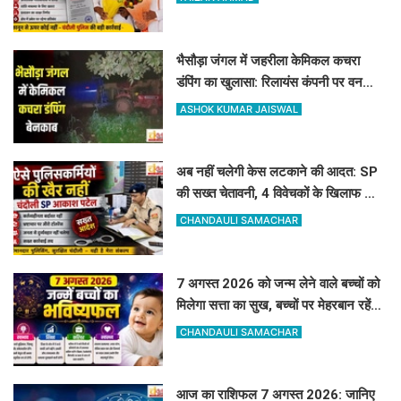
भैसौड़ा जंगल में जहरीला केमिकल कचरा
डंपिंग का खुलासा: रिलायंस कंपनी पर वन
विभाग का बड़ा एक्शन
ASHOK KUMAR JAISWAL
अब नहीं चलेगी केस लटकाने की आदत: SP
की सख्त चेतावनी, 4 विवेचकों के खिलाफ जांच
शुरू, 60-90 दिन पुराने मामलों का तुरंत करें
CHANDAULI SAMACHAR
निस्तारण
7 अगस्त 2026 को जन्म लेने वाले बच्चों को
मिलेगा सत्ता का सुख, बच्चों पर मेहरबान रहेंगे
ग्रह-नक्षत्र,
CHANDAULI SAMACHAR
आज का राशिफल 7 अगस्त 2026: जानिए