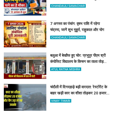
पूरा शेड्यूल
CHANDAULI SAMACHAR
7 अगस्त का पंचांग: वृषभ राशि में रहेगा
चंद्रमा, जानें शुभ मुहूर्त, राहुकाल और योग
CHANDAULI SAMACHAR
बलुआ में बेखौफ हुए चोर: प्रभुपुर पीएम श्री
कंपोजिट विद्यालय के किचन का ताला तोड़
हजारों का सामान पार
ATUL RATNA MISHRA
चंदौली में दिनदहाड़े बड़ी वारदात: रेस्टोरेंट के
बाहर खड़ी कार का शीशा तोड़कर 20 हजार
और बैग उड़ा ले गए उचक्के
VINAY TIWARI