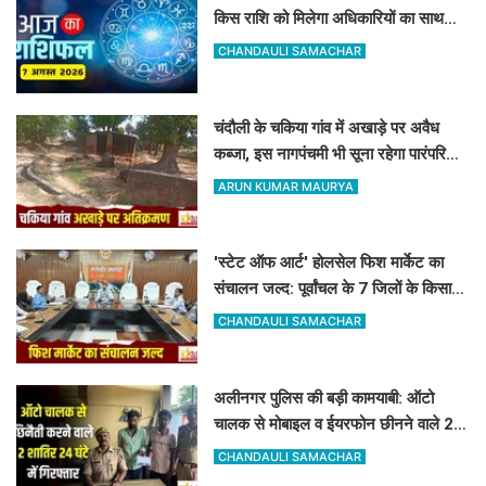
किस राशि को मिलेगा अधिकारियों का साथ
और किसे रहना होगा सतर्क
CHANDAULI SAMACHAR
चंदौली के चकिया गांव में अखाड़े पर अवैध
कब्जा, इस नागपंचमी भी सूना रहेगा पारंपरिक
खेल का मैदान
ARUN KUMAR MAURYA
'स्टेट ऑफ आर्ट' होलसेल फिश मार्केट का
संचालन जल्द: पूर्वांचल के 7 जिलों के किसान
जुड़ेंगे चंदौली फिश मार्केट से
CHANDAULI SAMACHAR
अलीनगर पुलिस की बड़ी कामयाबी: ऑटो
चालक से मोबाइल व ईयरफोन छीनने वाले 2
अभियुक्त 24 घंटे में गिरफ्तार
CHANDAULI SAMACHAR