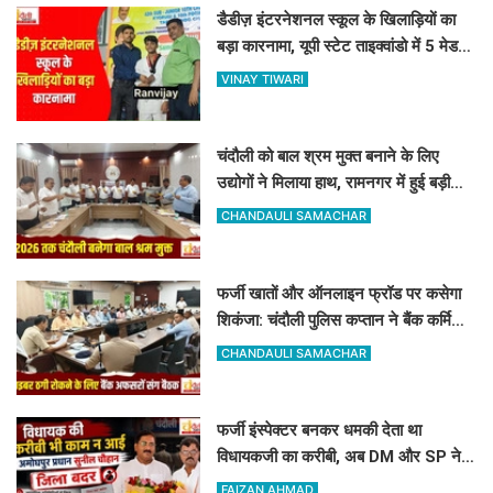
डैडीज़ इंटरनेशनल स्कूल के खिलाड़ियों का
बड़ा कारनामा, यूपी स्टेट ताइक्वांडो में 5 मेडल्स
पर जमाया कब्जा
VINAY TIWARI
चंदौली को बाल श्रम मुक्त बनाने के लिए
उद्योगों ने मिलाया हाथ, रामनगर में हुई बड़ी
बैठक, बाल श्रम पर सख्त हुआ प्रशासन
CHANDAULI SAMACHAR
फर्जी खातों और ऑनलाइन फ्रॉड पर कसेगा
शिकंजा: चंदौली पुलिस कप्तान ने बैंक कर्मियों
को दिए खास सुरक्षा टिप्स
CHANDAULI SAMACHAR
फर्जी इंस्पेक्टर बनकर धमकी देता था
विधायकजी का करीबी, अब DM और SP ने
अमोघपुर प्रधान को जिले से बाहर खदेड़ा
FAIZAN AHMAD