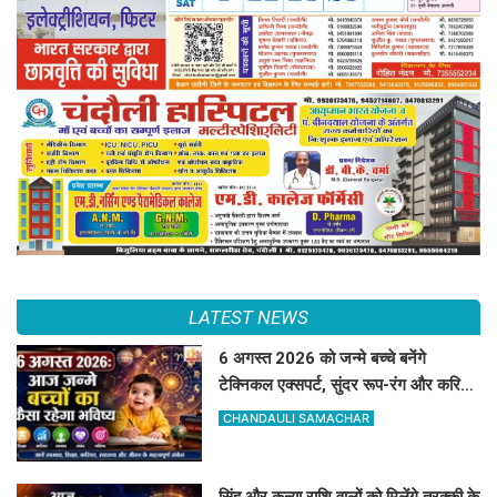
LATEST NEWS
6 अगस्त 2026 को जन्मे बच्चे बनेंगे
टेक्निकल एक्सपर्ट, सुंदर रूप-रंग और करियर
में मिलेगी शानदार सफलता
CHANDAULI SAMACHAR
सिंह और कन्या राशि वालों को मिलेंगे तरक्की के