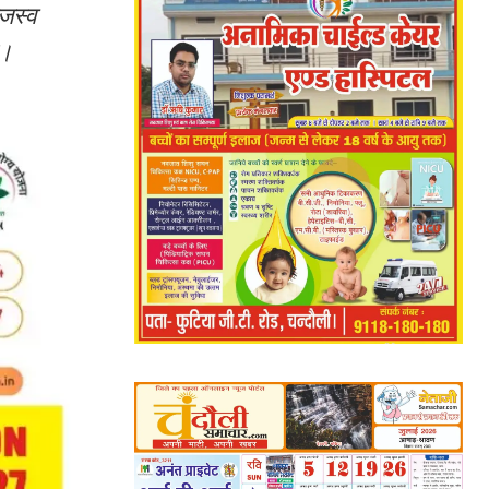
ाजस्व
ै।