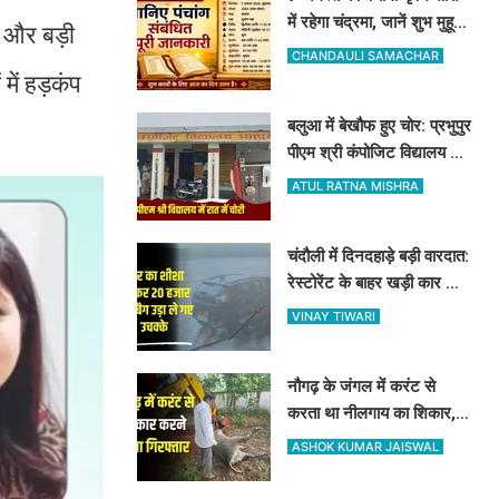
में रहेगा चंद्रमा, जानें शुभ मुहूर्त,
ण और बड़ी
राहुकाल और योग
CHANDAULI SAMACHAR
ें हड़कंप
बलुआ में बेखौफ हुए चोर: प्रभुपुर
पीएम श्री कंपोजिट विद्यालय के
किचन का ताला तोड़ हजारों का
ATUL RATNA MISHRA
सामान पार
चंदौली में दिनदहाड़े बड़ी वारदात:
रेस्टोरेंट के बाहर खड़ी कार का
शीशा तोड़कर 20 हजार और बैग
VINAY TIWARI
उड़ा ले गए उचक्के
नौगढ़ के जंगल में करंट से
करता था नीलगाय का शिकार,
रेंजर अमित श्रीवास्तव की टीम
ASHOK KUMAR JAISWAL
ने ऐसे दबोचा