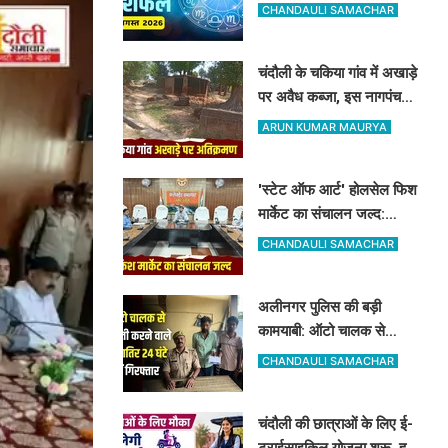
मिलेगा अधिकारियों का साथ और
CHANDAULI SAMACHAR
किसे रहना होगा सतर्क
चंदौली के चकिया गांव में अखाड़े
पर अवैध कब्जा, इस नागपंचमी
भी सूना रहेगा पारंपरिक खेल का
ARUN KUMAR MAURYA
मैदान
'स्टेट ऑफ आर्ट' होलसेल फिश
मार्केट का संचालन जल्द:
पूर्वांचल के 7 जिलों के किसान
CHANDAULI SAMACHAR
जुड़ेंगे चंदौली फिश मार्केट से
अलीनगर पुलिस की बड़ी
कामयाबी: ऑटो चालक से
मोबाइल व ईयरफोन छीनने वाले
CHANDAULI SAMACHAR
2 अभियुक्त 24 घंटे में गिरफ्तार
चंदौली की छात्राओं के लिए ई-
ट्राईसाइकिल योजना शुरू, हर