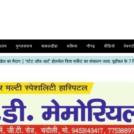
यालय
मुगलसराय
सकलडीहा
चकिया
नौगढ़
वीडियो
वेबस्ट