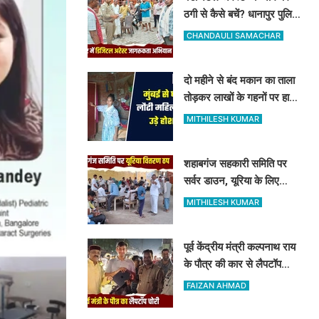
ठगी से कैसे बचें? धानापुर पुलिस
ने दिए सुरक्षा टिप्स
CHANDAULI SAMACHAR
दो महीने से बंद मकान का ताला
तोड़कर लाखों के गहनों पर हाथ
साफ, मुंबई से लौटी महिला सन्न
MITHILESH KUMAR
शहाबगंज सहकारी समिति पर
सर्वर डाउन, यूरिया के लिए
दिनभर लाइन में लगकर खाली
MITHILESH KUMAR
हाथ लौटे किसान
पूर्व केंद्रीय मंत्री कल्पनाथ राय
के पौत्र की कार से लैपटॉप
चोरी, मोबाइल ट्रैकिंग से
FAIZAN AHMAD
PPDU जंक्शन के पास बरामद