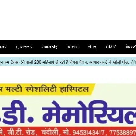
यालय
मुगलसराय
सकलडीहा
चकिया
नौगढ़
वीडियो
वेबस्ट