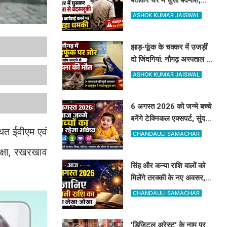
महिला और पति से मारपीट, दांत
ASHOK KUMAR JAISWAL
से काटा
झाड़-फूंक के चक्कर में उजड़ीं
दो जिंदगियां: नौगढ़ अस्पताल में
दवा थी, फिर भी नहीं बची गर्भवती
ASHOK KUMAR JAISWAL
की जान
6 अगस्त 2026 को जन्मे बच्चे
बनेंगे टेक्निकल एक्सपर्ट, सुंदर
थित ईवीएम एवं
रूप-रंग और करियर में मिलेगी
CHANDAULI SAMACHAR
शानदार सफलता
रक्षा, रखरखाव
सिंह और कन्या राशि वालों को
मिलेंगे तरक्की के नए अवसर,
जानिए अपनी राशि का पूरा
CHANDAULI SAMACHAR
लेखा-जोखा
'डिजिटल अरेस्ट' के नाम पर