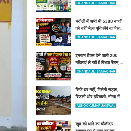
कूड़े से भी होगी नगर पंचायत की
CHANDAULI SAMACHAR
बंपर कमाई
चंदौली में अभी भी 6300 बच्चों
को नहीं मिला यूनिफॉर्म का पैसा,
अधिकारी दे रहे हैं ऐसी दलील
CHANDAULI SAMACHAR
इनकम टैक्स देने वाली 200
महिलाएं ले रही हैं विधवा पेंशन,
आधार कार्ड ने खोली पोल, होगी
CHANDAULI SAMACHAR
रिकवरी
सिर्फ घर नहीं, मिलेगी सड़क,
बिजली और हरियाली; नौगढ़ में
क्लस्टर आवास से बदलेगी 62
ASHOK KUMAR JAISWAL
परिवारों की किस्मत
खुद को थाने का चौकीदार
बताकर घर में घुसा बदमाश,