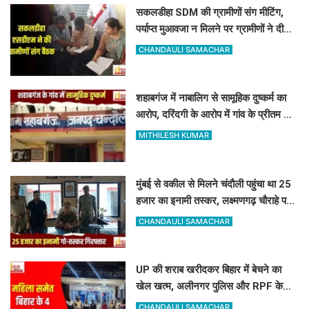
सकलडीहा SDM की ग्रामीणों संग मीटिंग,
पर्याप्त मुआवजा न मिलने पर ग्रामीणों ने दी
आंदोलन की चेतावनी
CHANDAULI SAMACHAR
शहाबगंज में नाबालिग से सामूहिक दुष्कर्म का
आरोप, दरिंदगी के आरोप में गांव के प्रीतम और
संजय पर केस दर्ज
MITHILESH KUMAR
मुंबई से वकील से मिलने चंदौली पहुंचा था 25
हजार का इनामी तस्कर, लक्ष्मणगढ़ चौराहे पर
पुलिस ने दबोचा
CHANDAULI SAMACHAR
UP की शराब खरीदकर बिहार में बेचने का
खेल खत्म, अलीनगर पुलिस और RPF के
हत्थे चढ़े महिला समेत 4 तस्कर
CHANDAULI SAMACHAR