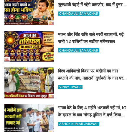
शुरुआती पढ़ाई में रहेंगे कमजोर, बाद में हुनर से
करेंगे कमाल
CHANDAULI SAMACHAR
मकर और सिंह राशि वाले बरतें सावधानी, पढ़ें
सभी 12 राशियों का सटीक भविष्यफल
CHANDAULI SAMACHAR
विश्व आदिवासी दिवस पर चंदौली का नाम
बदलने की मांग, महारानी दुर्गावती के नाम पर
रखने की उठी मांग
VINAY TIWARI
गायब बेटे के लिए 4 महीने भटकती रही मां, IG
के दखल के बाद नौगढ़ पुलिस ने दर्ज किया
अपहरण का केस
ASHOK KUMAR JAISWAL