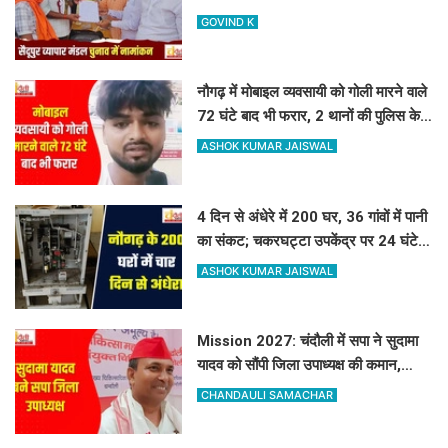
नतीजे
GOVIND K
नौगढ़ में मोबाइल व्यवसायी को गोली मारने वाले
72 घंटे बाद भी फरार, 2 थानों की पुलिस के
हाथ खाली
ASHOK KUMAR JAISWAL
4 दिन से अंधेरे में 200 घर, 36 गांवों में पानी
का संकट; चकरघट्टा उपकेंद्र पर 24 घंटे में
ताला लगाने का अल्टीमेटम
ASHOK KUMAR JAISWAL
Mission 2027: चंदौली में सपा ने सुदामा
यादव को सौंपी जिला उपाध्यक्ष की कमान,
मजबूत होगा संगठन
CHANDAULI SAMACHAR