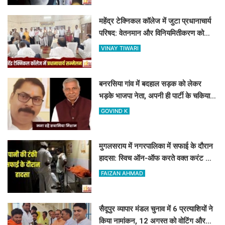
महेंद्र टेक्निकल कॉलेज में जुटा प्रधानाचार्य
परिषद: वेतनमान और विनियमितीकरण को
लेकर पास हुए 4 बड़े प्रस्ताव
VINAY TIWARI
बनरसिया गांव में बदहाल सड़क को लेकर
भड़के भाजपा नेता, अपनी ही पार्टी के चकिया
विधायक पर लगाए कई आरोप
GOVIND K
मुगलसराय में नगरपालिका में सफाई के दौरान
हादसा: स्विच ऑन-ऑफ करते वक्त करंट की
चपेट में आए राजेश, अस्पताल पहुंचने से पहले
FAIZAN AHMAD
दम तोड़ा
सैदूपुर व्यापार मंडल चुनाव में 6 प्रत्याशियों ने
किया नामांकन, 12 अगस्त को वोटिंग और