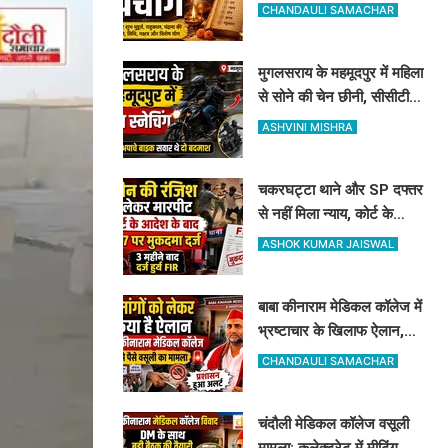
महादेव की पूजा से पूरी होंगी
CHANDAULI SAMACHAR
मनोकामनाएं
मुगलसराय के महमूदपुर में महिला
से सोने की चेन छीनी, सीसीटीवी
फुटेज खंगालने में जुटी पुलिस
ASHVINI MISHRA
चकरघट्टा थाने और SP दफ्तर
से नहीं मिला न्याय, कोर्ट के
आदेश पर 7 लोगों के खिलाफ
ASHOK KUMAR JAISWAL
दर्ज हुआ केस
बाबा कीनाराम मेडिकल कॉलेज में
भ्रष्टाचार के खिलाफ ऐलान,
इन 9 सूत्रीय मांगों पर पहले
CHANDAULI SAMACHAR
डीएम से करेंगे चर्चा
चंदौली मेडिकल कॉलेज वसूली
मामला: कलेक्ट्रेट में मीटिंग के