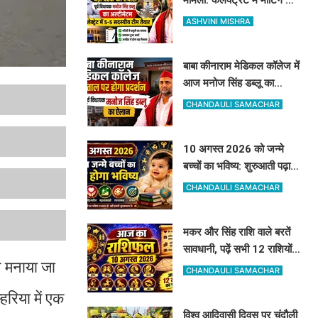
पहले प्राचार्य और डॉक्टर को
ASHVINI MISHRA
नोटिस जारी
बाबा कीनाराम मेडिकल कॉलेज में
आज मनोज सिंह डब्लू का
हल्लाबोल, पहले डीएम से करेंगे
CHANDAULI SAMACHAR
बात
10 अगस्त 2026 को जन्मे
बच्चों का भविष्य: शुरुआती पढ़ाई
में रहेंगे कमजोर, बाद में हुनर से
CHANDAULI SAMACHAR
करेंगे कमाल
मकर और सिंह राशि वाले बरतें
सावधानी, पढ़ें सभी 12 राशियों
थ मनाया जा
का सटीक भविष्यफल
CHANDAULI SAMACHAR
हरिया में एक
विश्व आदिवासी दिवस पर चंदौली