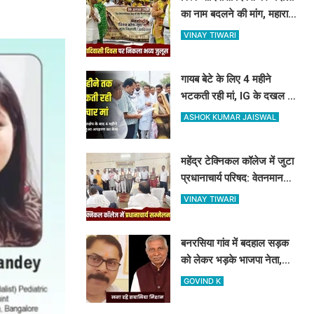
का नाम बदलने की मांग, महारानी
दुर्गावती के नाम पर रखने की
VINAY TIWARI
उठी मांग
गायब बेटे के लिए 4 महीने
भटकती रही मां, IG के दखल के
बाद नौगढ़ पुलिस ने दर्ज किया
ASHOK KUMAR JAISWAL
अपहरण का केस
महेंद्र टेक्निकल कॉलेज में जुटा
प्रधानाचार्य परिषद: वेतनमान
और विनियमितीकरण को लेकर
VINAY TIWARI
पास हुए 4 बड़े प्रस्ताव
बनरसिया गांव में बदहाल सड़क
को लेकर भड़के भाजपा नेता,
अपनी ही पार्टी के चकिया
GOVIND K
विधायक पर लगाए कई आरोप