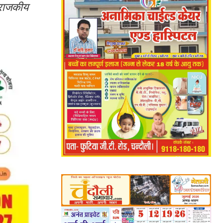
े राजकीय