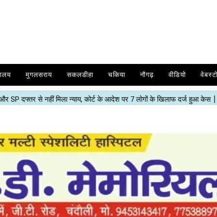
यालय
मुगलसराय
सकलडीहा
चकिया
नौगढ़
वीडियो
वेबस्ट