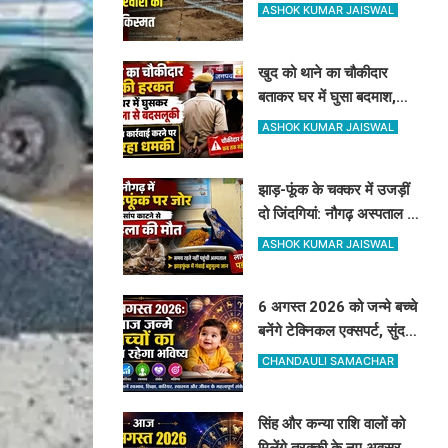
क्लस्टर आवास से बदलेगी 62
ASHOK KUMAR JAISWAL
परिवारों की किस्मत
खुद को थाने का चौकीदार
बताकर घर में घुसा बदमाश,
महिला और पति से मारपीट, दांत
ASHOK KUMAR JAISWAL
से काटा
झाड़-फूंक के चक्कर में उजड़ीं
दो जिंदगियां: नौगढ़ अस्पताल में
दवा थी, फिर भी नहीं बची गर्भवती
ASHOK KUMAR JAISWAL
की जान
6 अगस्त 2026 को जन्मे बच्चे
बनेंगे टेक्निकल एक्सपर्ट, सुंदर
रूप-रंग और करियर में मिलेगी
CHANDAULI SAMACHAR
शानदार सफलता
सिंह और कन्या राशि वालों को
मिलेंगे तरक्की के नए अवसर,