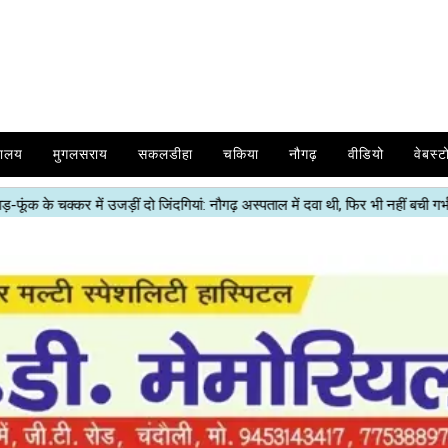
यालय
मुगलसराय
सकलडीहा
चकिया
नौगढ़
वीडियो
वेबस्ट