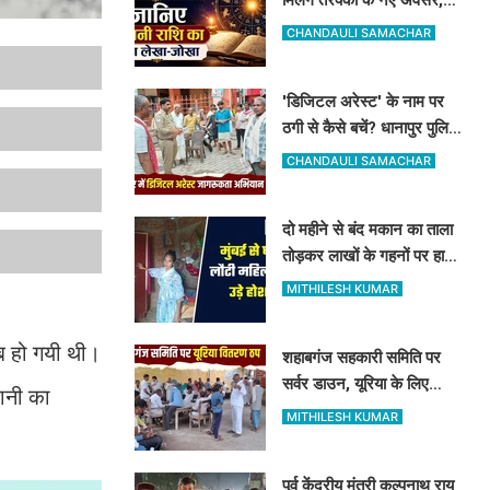
जानिए अपनी राशि का पूरा
CHANDAULI SAMACHAR
लेखा-जोखा
'डिजिटल अरेस्ट' के नाम पर
ठगी से कैसे बचें? धानापुर पुलिस
ने दिए सुरक्षा टिप्स
CHANDAULI SAMACHAR
दो महीने से बंद मकान का ताला
तोड़कर लाखों के गहनों पर हाथ
साफ, मुंबई से लौटी महिला सन्न
MITHILESH KUMAR
ाब हो गयी थी।
शहाबगंज सहकारी समिति पर
सर्वर डाउन, यूरिया के लिए
ानी का
दिनभर लाइन में लगकर खाली
MITHILESH KUMAR
हाथ लौटे किसान
पूर्व केंद्रीय मंत्री कल्पनाथ राय