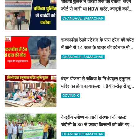
चकिया पुलिस ने वारंटी शेरू को दबोचा: जेएम
कोर्ट से जारी था NBW वारंट, कानूनी कार्रवाई
शुरू
CHANDAULI SAMACHAR
सकलडीहा रेलवे स्टेशन के पास ट्रेन की चपेट
में आने से 14 साल के छात्र की दर्दनाक मौत,
स्कूल बैग से हुई पहचान
CHANDAULI SAMACHAR
वंदन योजना से चकिया के निर्भयदास हनुमान
मंदिर का होगा कायाकल्प: 1.84 करोड़ से शुरू
हुआ भव्य निर्माण कार्य
GOVIND K
केंद्रीय उपोष्ण बागवानी संस्थान की पहल:
चंदौली के 80 से ज्यादा किसानों को बांटे गए
आम, आंवला और अमरूद के पौधे
CHANDAULI SAMACHAR