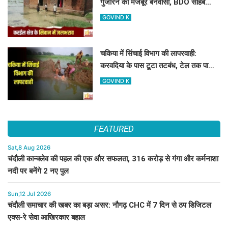
गुजारने को मजबूर बनवासी, BDO साहब
रास्ता और जलनिकासी तो बनवा दीजिए!
GOVIND K
चकिया में सिंचाई विभाग की लापरवाही:
करवदिया के पास टूटा तटबंध, टेल तक पानी
न पहुंचने से किसान परेशान
GOVIND K
FEATURED
Sat,8 Aug 2026
चंदौली कान्क्लेव की पहल की एक और सफलता, 316 करोड़ से गंगा और कर्मनाशा
नदी पर बनेंगे 2 नए पुल
Sun,12 Jul 2026
चंदौली समाचार की खबर का बड़ा असर: नौगढ़ CHC में 7 दिन से ठप डिजिटल
एक्स-रे सेवा आखिरकार बहाल