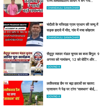
राज्य विश्वविद्यालय आयोग में बन गयीं
असिस्टेंट प्रोफेसर
CHANDAULI SAMACHAR
चंदौली के मजिदहा ग्राम प्रधान की जम्मू में
सड़क हादसे में मौत, गांव में मचा कोहराम
CHANDAULI SAMACHAR
सैदूपुर व्यापार मंडल चुनाव का बजा बिगुल: 9
अगस्त को नामांकन, 12 को वोटिंग और
नतीजे
GOVIND K
लतीफशाह डैम पर बढ़ा हादसों का खतरा:
प्रशासन ने पेड़ पर टांगा 'सावधान' बोर्ड,
पर्यटकों से की यह अपील
GOVIND K