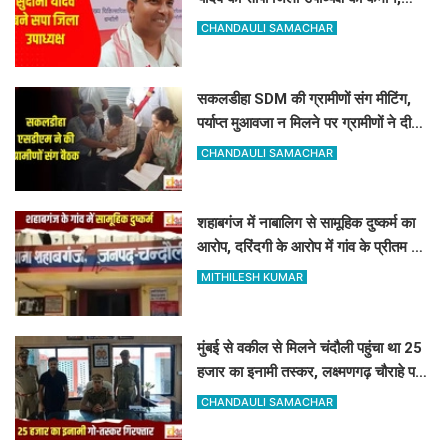
मजबूत होगा संगठन
CHANDAULI SAMACHAR
सकलडीहा SDM की ग्रामीणों संग मीटिंग,
पर्याप्त मुआवजा न मिलने पर ग्रामीणों ने दी
आंदोलन की चेतावनी
CHANDAULI SAMACHAR
शहाबगंज में नाबालिग से सामूहिक दुष्कर्म का
आरोप, दरिंदगी के आरोप में गांव के प्रीतम और
संजय पर केस दर्ज
MITHILESH KUMAR
मुंबई से वकील से मिलने चंदौली पहुंचा था 25
हजार का इनामी तस्कर, लक्ष्मणगढ़ चौराहे पर
पुलिस ने दबोचा
CHANDAULI SAMACHAR