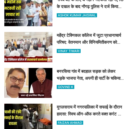
के दखल के बाद नौगढ़ पुलिस ने दर्ज किया
अपहरण का केस
ASHOK KUMAR JAISWAL
महेंद्र टेक्निकल कॉलेज में जुटा प्रधानाचार्य
परिषद: वेतनमान और विनियमितीकरण को
लेकर पास हुए 4 बड़े प्रस्ताव
VINAY TIWARI
बनरसिया गांव में बदहाल सड़क को लेकर
भड़के भाजपा नेता, अपनी ही पार्टी के चकिया
विधायक पर लगाए कई आरोप
GOVIND K
मुगलसराय में नगरपालिका में सफाई के दौरान
हादसा: स्विच ऑन-ऑफ करते वक्त करंट की
चपेट में आए राजेश, अस्पताल पहुंचने से पहले
FAIZAN AHMAD
दम तोड़ा