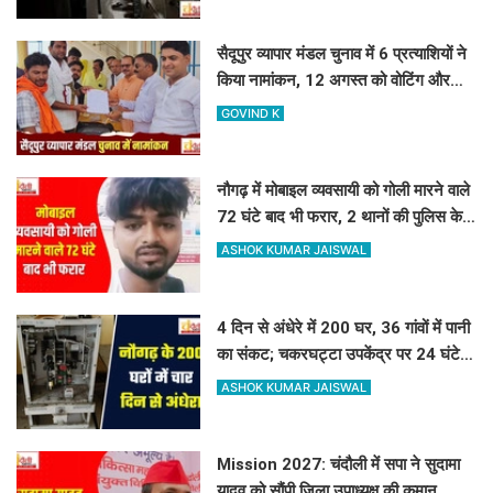
सैदूपुर व्यापार मंडल चुनाव में 6 प्रत्याशियों ने
किया नामांकन, 12 अगस्त को वोटिंग और
नतीजे
GOVIND K
नौगढ़ में मोबाइल व्यवसायी को गोली मारने वाले
72 घंटे बाद भी फरार, 2 थानों की पुलिस के
हाथ खाली
ASHOK KUMAR JAISWAL
4 दिन से अंधेरे में 200 घर, 36 गांवों में पानी
का संकट; चकरघट्टा उपकेंद्र पर 24 घंटे में
ताला लगाने का अल्टीमेटम
ASHOK KUMAR JAISWAL
Mission 2027: चंदौली में सपा ने सुदामा
यादव को सौंपी जिला उपाध्यक्ष की कमान,