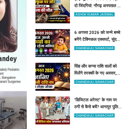
दो जिंदगियां: नौगढ़ अस्पताल में
दवा थी, फिर भी नहीं बची गर्भवती
ASHOK KUMAR JAISWAL
की जान
6 अगस्त 2026 को जन्मे बच्चे
बनेंगे टेक्निकल एक्सपर्ट, सुंदर
रूप-रंग और करियर में मिलेगी
CHANDAULI SAMACHAR
शानदार सफलता
सिंह और कन्या राशि वालों को
मिलेंगे तरक्की के नए अवसर,
जानिए अपनी राशि का पूरा
CHANDAULI SAMACHAR
लेखा-जोखा
'डिजिटल अरेस्ट' के नाम पर
ठगी से कैसे बचें? धानापुर पुलिस
ने दिए सुरक्षा टिप्स
CHANDAULI SAMACHAR