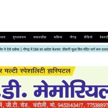
यालय
मुगलसराय
सकलडीहा
चकिया
नौगढ़
वीडियो
वेबस्ट