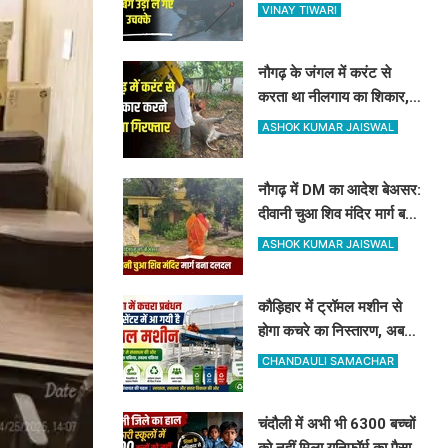
शीशा तोड़कर 20 हजार और बैग
VINAY TIWARI
उड़ा ले गए उचक्के
नौगढ़ के जंगल में करंट से
करता था नीलगाय का शिकार,
रेंजर अमित श्रीवास्तव की टीम
ASHOK KUMAR JAISWAL
ने ऐसे दबोचा
नौगढ़ में DM का आदेश बेअसर:
दीवानी चुआ शिव मंदिर मार्ग बना
दलदल, उग्र ग्रामीणों ने दी
ASHOK KUMAR JAISWAL
चक्का जाम की चेतावनी
कौड़िहार में ट्रॉमल मशीन से
होगा कचरे का निस्तारण, अब
कूड़े से भी होगी नगर पंचायत की
CHANDAULI SAMACHAR
बंपर कमाई
चंदौली में अभी भी 6300 बच्चों
को नहीं मिला यूनिफॉर्म का पैसा,