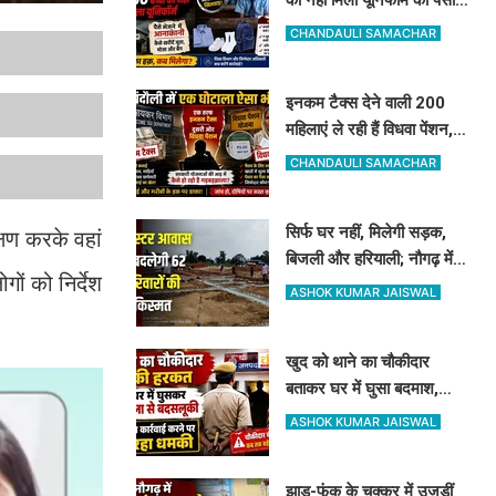
अधिकारी दे रहे हैं ऐसी दलील
CHANDAULI SAMACHAR
इनकम टैक्स देने वाली 200
महिलाएं ले रही हैं विधवा पेंशन,
आधार कार्ड ने खोली पोल, होगी
CHANDAULI SAMACHAR
रिकवरी
सिर्फ घर नहीं, मिलेगी सड़क,
्षण करके वहां
बिजली और हरियाली; नौगढ़ में
ों को निर्देश
क्लस्टर आवास से बदलेगी 62
ASHOK KUMAR JAISWAL
परिवारों की किस्मत
खुद को थाने का चौकीदार
बताकर घर में घुसा बदमाश,
महिला और पति से मारपीट, दांत
ASHOK KUMAR JAISWAL
से काटा
झाड़-फूंक के चक्कर में उजड़ीं