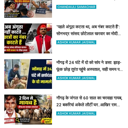
DM-प्रिंसिपल-पूर्व विधायक की पैरवी फेल
CHANDAULI SAMACHAR
"पहले अंगूठा कटता था, अब नंबर काटते हैं":
सोनभद्र सांसद छोटेलाल खरवार का मोदी
सरकार पर तीखा हमला
ASHOK KUMAR JAISWAL
नौगढ़ में 24 घंटे में दो को सांप ने डसा: झाड़-
फूंक छोड़ तुरंत पहुंचे अस्पताल, सही समय पर
इलाज से बच गयी जान
ASHOK KUMAR JAISWAL
नौगढ़ के जंगल से 60 साल का चरवाहा गायब,
22 बकरियां अकेले लौटीं घर..आखिर रामलाल
कहां गए?
ASHOK KUMAR JAISWAL