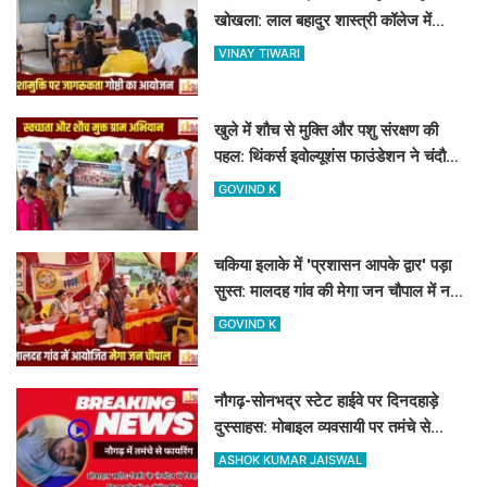
खोखला: लाल बहादुर शास्त्री कॉलेज में
नशामुक्ति गोष्ठी का आयोजन
VINAY TIWARI
खुले में शौच से मुक्ति और पशु संरक्षण की
पहल: थिंकर्स इवोल्यूशंस फाउंडेशन ने चंदौली
के गांवों में चलाया अभियान
GOVIND K
चकिया इलाके में 'प्रशासन आपके द्वार' पड़ा
सुस्त: मालदह गांव की मेगा जन चौपाल में नहीं
पहुंचे बड़े अफसर
GOVIND K
नौगढ़-सोनभद्र स्टेट हाईवे पर दिनदहाड़े
दुस्साहस: मोबाइल व्यवसायी पर तमंचे से
फायरिंग, हाथ में लगी गोली
ASHOK KUMAR JAISWAL