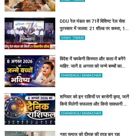
DDU रेल मंडल का 71वें विशिष्ट रेल सेवा
पुरस्कार में जलवा: 21 शील्ड पर कब्जा, 16
रेलकर्मी भी सम्मानित
VINAY TIWARI
विदेश में चमकेगी किस्मत और कला में बनेंगे
माहिर: जानें 8 अगस्त को जन्मे बच्चों का
जीवन और आज का राशिफल
CHANDAULI SAMACHAR
शनिवार को इन राशियों पर बरसेगी कृपा, जानें
किसे मिलेगी सफलता और किसे सावधानी की
जरूरत
CHANDAULI SAMACHAR
नशा समाज को दीमक की तरह कर रहा