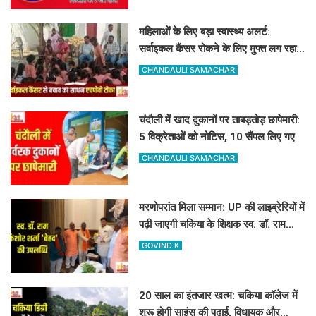
महिलाओं के लिए बड़ा स्वास्थ्य अलर्ट:
सर्वाइकल कैंसर रोकने के लिए मुफ्त लग रहा
HPV का टीका
CHANDAULI SAMACHAR
चंदौली में खाद दुकानों पर ताबड़तोड़ छापेमारी:
5 विक्रेताओं को नोटिस, 10 सैंपल लिए गए
CHANDAULI SAMACHAR
मरणोपरांत मिला सम्मान: UP की लाइब्रेरियों में
पढ़ी जाएगी चकिया के शिक्षक स्व. डॉ. राम
किशोर शर्मा 'बेहद' की पुस्तकें
GOVIND K
20 साल का इंतजार खत्म: चकिया कॉलेज में
शुरू होगी साइंस की पढ़ाई, विधायक और