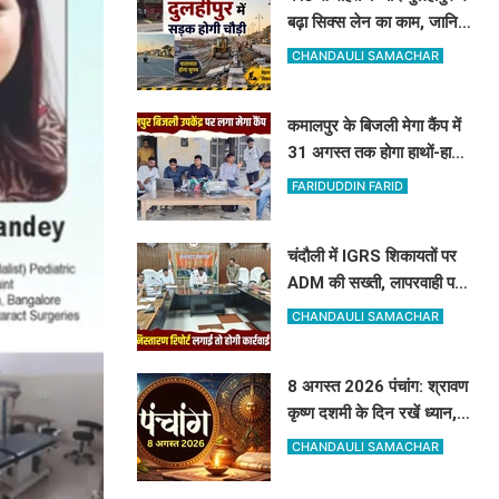
बढ़ा सिक्स लेन का काम, जानिए
किसे मिलेगा मुआवजा और कहां
CHANDAULI SAMACHAR
हटेगा अतिक्रमण
कमालपुर के बिजली मेगा कैंप में
31 अगस्त तक होगा हाथों-हाथ
समाधान: 15 उपभोक्ताओं के
FARIDUDDIN FARID
बिल सुधरे, डेढ़ लाख की वसूली
चंदौली में IGRS शिकायतों पर
ADM की सख्ती, लापरवाही पर
अधिकारियों को दी सीधे कार्रवाई
CHANDAULI SAMACHAR
की चेतावनी
8 अगस्त 2026 पंचांग: श्रावण
कृष्ण दशमी के दिन रखें ध्यान,
जानें शनि देव की पूजा का शुभ
CHANDAULI SAMACHAR
मुहूर्त और राहुकाल