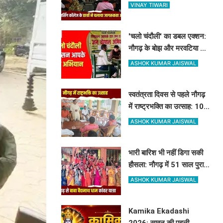
चलाया जागरूकता अभियान,
VINAY TIWARI
माताओं को बताए स्तनपान के
लाभ
'चलो चंदौली' का डबल एक्शन:
नौगढ़ के बोझ और मरवटिया गांव
पहुंचे अफसर, चौपाल में सुनीं
ASHOK KUMAR JAISWAL
जनसमस्याएं
स्वतंत्रता दिवस से पहले नौगढ़
में राष्ट्रभक्ति का उत्साह: 10 से
12 अगस्त तक लहराएगा हर
ASHOK KUMAR JAISWAL
घर तिरंगा
भारी बारिश भी नहीं डिगा सकी
हौसला: नौगढ़ में 51 साल पुरानी
परंपरा निभाने के लिए 100 से
ASHOK KUMAR JAISWAL
अधिक कांवरिए बाबा बैद्यनाथ
धाम के लिए रवाना
Kamika Ekadashi
2026: सावन की पहली