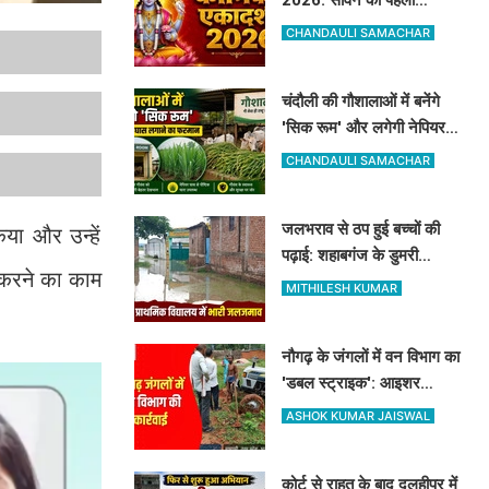
एकादशी 8 या 9 अगस्त कब है?
CHANDAULI SAMACHAR
नोट करें सही तारीख, मुहूर्त और
पारण का समय
चंदौली की गौशालाओं में बनेंगे
'सिक रूम' और लगेगी नेपियर
घास: डीएम ने अफसरों को दी 1
CHANDAULI SAMACHAR
सप्ताह की मोहलत
जलभराव से ठप हुई बच्चों की
या और उन्हें
पढ़ाई: शहाबगंज के डुमरी
त करने का काम
प्राथमिक स्कूल में घुसा पानी,
MITHILESH KUMAR
ग्रामीणों ने की नाले की मांग
नौगढ़ के जंगलों में वन विभाग का
'डबल स्ट्राइक': आइशर
ट्रैक्टर सीज, रिलायंस कंपनी
ASHOK KUMAR JAISWAL
की 2 ट्रैक्टर-ट्रॉली जब्त
कोर्ट से राहत के बाद दुलहीपुर में