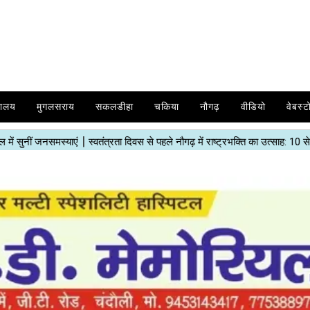
यालय
मुगलसराय
सकलडीहा
चकिया
नौगढ़
वीडियो
वेबस्ट