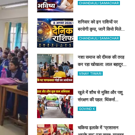
अगस्त को जन्मे बच्चों का जीवन
CHANDAULI SAMACHAR
और आज का राशिफल
शनिवार को इन राशियों पर
बरसेगी कृपा, जानें किसे मिलेगी
सफलता और किसे सावधानी की
CHANDAULI SAMACHAR
जरूरत
नशा समाज को दीमक की तरह
कर रहा खोखला: लाल बहादुर
शास्त्री कॉलेज में नशामुक्ति
VINAY TIWARI
गोष्ठी का आयोजन
खुले में शौच से मुक्ति और पशु
संरक्षण की पहल: थिंकर्स
इवोल्यूशंस फाउंडेशन ने चंदौली
GOVIND K
के गांवों में चलाया अभियान
चकिया इलाके में 'प्रशासन
आपके द्वार' पड़ा सुस्त: मालदह