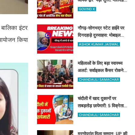
गांव की मेगा जन चौपाल में नहीं
GOVIND K
पहुंचे बड़े अफसर
ी बालिका इंटर
नौगढ़-सोनभद्र स्टेट हाईवे पर
दिनदहाड़े दुस्साहस: मोबाइल
ा आयोजन किया
व्यवसायी पर तमंचे से फायरिंग,
ASHOK KUMAR JAISWAL
हाथ में लगी गोली
महिलाओं के लिए बड़ा स्वास्थ्य
अलर्ट: सर्वाइकल कैंसर रोकने
के लिए मुफ्त लग रहा HPV का
CHANDAULI SAMACHAR
टीका
चंदौली में खाद दुकानों पर
ताबड़तोड़ छापेमारी: 5 विक्रेताओं
को नोटिस, 10 सैंपल लिए गए
CHANDAULI SAMACHAR
मरणोपरांत मिला सम्मान: UP की