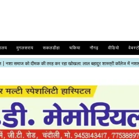
यालय
मुगलसराय
सकलडीहा
चकिया
नौगढ़
वीडियो
वेबस्ट