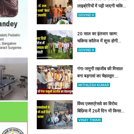
लाइब्रेरियों में पढ़ी जाएगी चकिया
के शिक्षक स्व. डॉ. राम किशोर
GOVIND K
शर्मा 'बेहद' की पुस्तकें
20 साल का इंतजार खत्म:
चकिया कॉलेज में शुरू होगी
साइंस की पढ़ाई, विधायक और
GOVIND K
जिलाध्यक्ष ने किया शिलान्यास
स्थल का दौरा
गंगा-जमुनी तहजीब की मिसाल
बना बड़गावां का चेहल्लूम:
नौहाखानी और हैरतअंगेज खेलों
MITHILESH KUMAR
ने बांधा समां
विंध्य एक्सप्रेसवे का विरोध:
बिछिया में 26वें दिन भी किसानों
का धरना जारी, किसान नेता 5
VINAY TIWARI
दिनों से नजरबंद