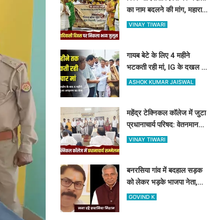
का नाम बदलने की मांग, महारानी
दुर्गावती के नाम पर रखने की
VINAY TIWARI
उठी मांग
गायब बेटे के लिए 4 महीने
भटकती रही मां, IG के दखल के
बाद नौगढ़ पुलिस ने दर्ज किया
ASHOK KUMAR JAISWAL
अपहरण का केस
महेंद्र टेक्निकल कॉलेज में जुटा
प्रधानाचार्य परिषद: वेतनमान
और विनियमितीकरण को लेकर
VINAY TIWARI
पास हुए 4 बड़े प्रस्ताव
बनरसिया गांव में बदहाल सड़क
को लेकर भड़के भाजपा नेता,
अपनी ही पार्टी के चकिया
GOVIND K
विधायक पर लगाए कई आरोप