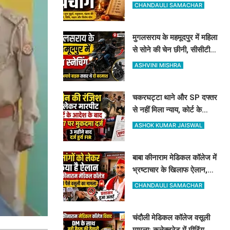
महादेव की पूजा से पूरी होंगी
CHANDAULI SAMACHAR
मनोकामनाएं
मुगलसराय के महमूदपुर में महिला
से सोने की चेन छीनी, सीसीटीवी
फुटेज खंगालने में जुटी पुलिस
ASHVINI MISHRA
चकरघट्टा थाने और SP दफ्तर
से नहीं मिला न्याय, कोर्ट के
आदेश पर 7 लोगों के खिलाफ
ASHOK KUMAR JAISWAL
दर्ज हुआ केस
बाबा कीनाराम मेडिकल कॉलेज में
भ्रष्टाचार के खिलाफ ऐलान,
इन 9 सूत्रीय मांगों पर पहले
CHANDAULI SAMACHAR
डीएम से करेंगे चर्चा
चंदौली मेडिकल कॉलेज वसूली
मामला: कलेक्ट्रेट में मीटिंग के