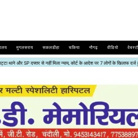
यालय
मुगलसराय
सकलडीहा
चकिया
नौगढ़
वीडियो
वेबस्ट