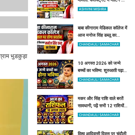
पहले प्राचार्य और डॉक्टर को
ASHVINI MISHRA
नोटिस जारी
बाबा कीनाराम मेडिकल कॉलेज में
आज मनोज सिंह डब्लू का
हल्लाबोल, पहले डीएम से करेंगे
CHANDAULI SAMACHAR
बात
ग्राम भुडकुड़ा
10 अगस्त 2026 को जन्मे
बच्चों का भविष्य: शुरुआती पढ़ाई
में रहेंगे कमजोर, बाद में हुनर से
CHANDAULI SAMACHAR
करेंगे कमाल
मकर और सिंह राशि वाले बरतें
सावधानी, पढ़ें सभी 12 राशियों
का सटीक भविष्यफल
CHANDAULI SAMACHAR
विश्व आदिवासी दिवस पर चंदौली